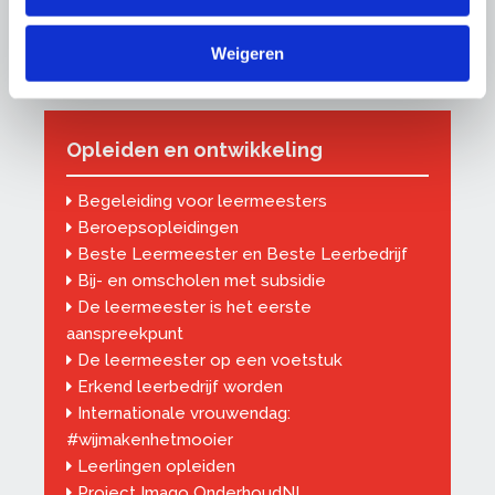
Subsidies
Vve's
Weigeren
Opleiden en ontwikkeling
Begeleiding voor leermeesters
Beroepsopleidingen
Beste Leermeester en Beste Leerbedrijf
Bij- en omscholen met subsidie
De leermeester is het eerste
aanspreekpunt
De leermeester op een voetstuk
Erkend leerbedrijf worden
Internationale vrouwendag:
#wijmakenhetmooier
Leerlingen opleiden
Project Imago OnderhoudNL