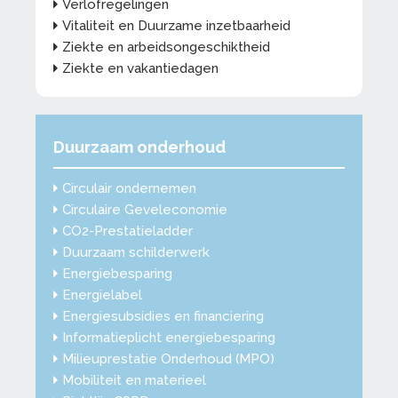
Verlofregelingen
Vitaliteit en Duurzame inzetbaarheid
Ziekte en arbeidsongeschiktheid
Ziekte en vakantiedagen
Duurzaam onderhoud
Circulair ondernemen
Circulaire Geveleconomie
CO2-Prestatieladder
Duurzaam schilderwerk
Energiebesparing
Energielabel
Energiesubsidies en financiering
Informatieplicht energiebesparing
Milieuprestatie Onderhoud (MPO)
Mobiliteit en materieel