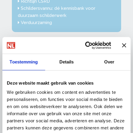
Richtlijn CSRD
Schildersvannu: dé kennisbank voor
duurzaam schilderwerk
Verduurzaming
Kwaliteit
Toestemming
Details
Over
De Wet Kwaliteitsborging voor het Bouwen
(Wkb)
Erkende Restauratiekwaliteit
Deze website maakt gebruik van cookies
Monumentenzorg (ERM)
Procesbeoordelingen Vakwerk Plusgarantie
We gebruiken cookies om content en advertenties te
Vakwerk Plusgarantie
personaliseren, om functies voor social media te bieden
Vakwerk Plusgarantie en VvE Belang
en om ons websiteverkeer te analyseren. Ook delen we
Voorwaarden deelname Vakwerk
informatie over uw gebruik van onze site met onze
Plusgarantie
partners voor social media, adverteren en analyse. Deze
partners kunnen deze gegevens combineren met andere