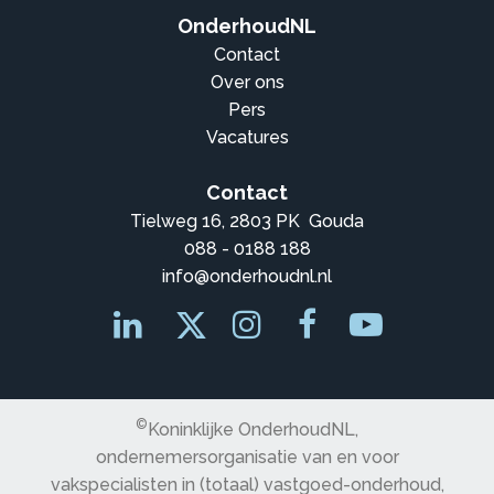
OnderhoudNL
Contact
Over ons
Pers
Vacatures
Contact
Tielweg 16, 2803 PK Gouda
088 - 0188 188
info@onderhoudnl.nl
©
Koninklijke OnderhoudNL,
ondernemersorganisatie van en voor
vakspecialisten in (totaal) vastgoed-onderhoud,