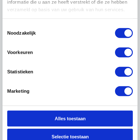
informatie die u aan ze heeft verstrekt of die ze hebben
verzameld op basis van uw gebruik van hun services.
Ondernemen
Toestemmingsselectie
Aan de slag met RGS
Noodzakelijk
Auto van de zaak
Bedrijfsovername en bedrijfsoverdracht
Btw verleggen
Voorkeuren
Fiscale regelingen
Ketensamenwerking
Statistieken
Laag btw-tarief
Meerjarenonderhoud
Omgevingswet
Marketing
OnderhoudNL en stichting RGS
Oneerlijke concurrentie
Privacywetgeving (AVG)
Resultaatgericht samenwerken (RGS)
Alles toestaan
Scholen
Stikstof en de gevolgen voor de
Selectie toestaan
onderhoudsbranche