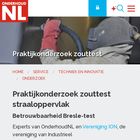
Praktijkonderzoek zouttest
HOME
SERVICE
TECHNIEK EN INNOVATIE
ONDERZOEK
Praktijkonderzoek zouttest
straaloppervlak
Betrouwbaarheid Bresle-test
Experts van OnderhoudNL en
Vereniging ION
, de
vereniging van Industrieel