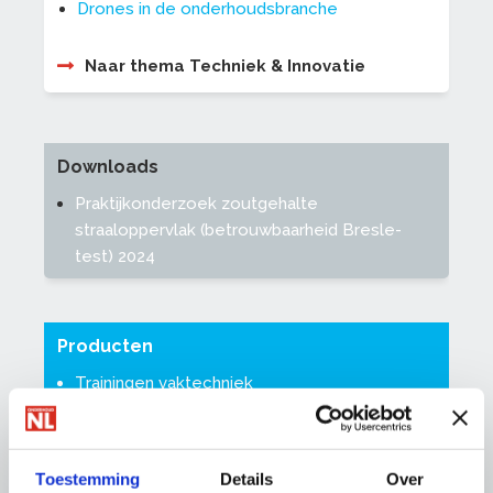
Drones in de onderhoudsbranche
Naar thema Techniek & Innovatie
Downloads
Praktijkonderzoek zoutgehalte
straaloppervlak (betrouwbaarheid Bresle-
test) 2024
Producten
Trainingen vaktechniek
Trainingen veilig werken
Vaktechnische info voor glaszetters
Basisverf- en glasbestek
Toestemming
Details
Over
Beoordelingsrichtlijnen