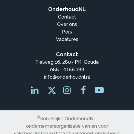
OnderhoudNL
Contact
Over ons
Pers
Vacatures
Contact
Tielweg 16, 2803 PK Gouda
088 - 0188 188
info@onderhoudnl.nl
©
Koninklijke OnderhoudNL,
ondernemersorganisatie van en voor
vakspecialisten in (totaal) vastgoed-onderhoud,