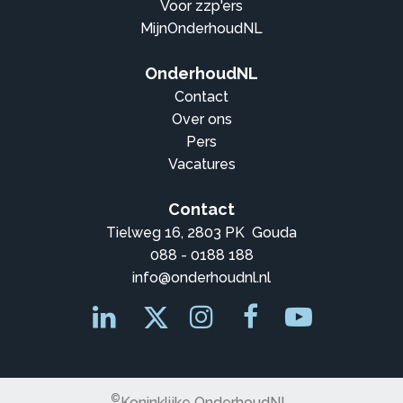
Voor zzp'ers
MijnOnderhoudNL
OnderhoudNL
Contact
Over ons
Pers
Vacatures
Contact
Tielweg 16, 2803 PK Gouda
088 - 0188 188
info@onderhoudnl.nl
©
Koninklijke OnderhoudNL,