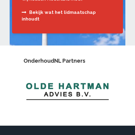
Bekijk wat het lidmaatschap
inhoudt
OnderhoudNL Partners