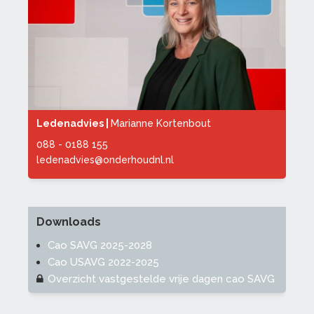
Ledenadvies |
Marianne Kortenbout
088 - 0188 155
ledenadvies@onderhoudnl.nl
Downloads
Cao SAVG 2025-2028
Cao USAVG 2022-2025
Overzicht vastgestelde vrije dagen cao SAVG