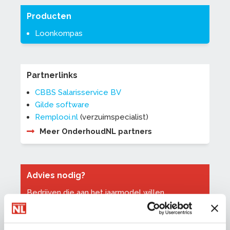
Producten
Loonkompas
Partnerlinks
CBBS Salarisservice BV
Gilde software
Remplooi.nl
(verzuimspecialist)
Meer OnderhoudNL partners
Advies nodig?
Bedrijven die aan het jaarmodel willen
meedoen, kunnen zowel werkgevers- als
werknemersorganisaties om advies vragen over
de voorbereiding en uitvoering. OnderhoudNL