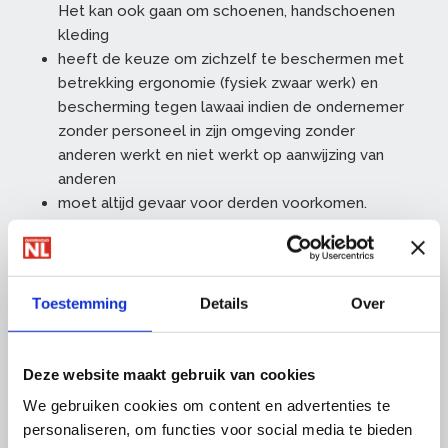
Het kan ook gaan om schoenen, handschoenen
kleding
heeft de keuze om zichzelf te beschermen met
betrekking ergonomie (fysiek zwaar werk) en
bescherming tegen lawaai indien de ondernemer
zonder personeel in zijn omgeving zonder
anderen werkt en niet werkt op aanwijzing van
anderen
moet altijd gevaar voor derden voorkomen.
6. Wat te regelen om als zelfstandige te
kunnen werken?
Om als ondernemer zonder personeel te kunnen
Toestemming
Details
Over
werken is het van belang geen gezagsverhouding
te laten ontstaan. Dat kan eenvoudig door niet op
uurbasis te werken. Werk daarentegen op basis van
Deze website maakt gebruik van cookies
een goede werkomschrijving, materiaalopsomming,
We gebruiken cookies om content en advertenties te
begin en eindtijdstip en een vaste aanneemsom.
personaliseren, om functies voor social media te bieden