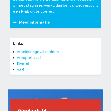
of met stagiaires werkt, dan bent u wel verplicht
een RI&E uit te voeren.
Meer informatie
Links
Arbeidsongeval melden
Arboportaal.nl
Rivm.nl
VSB