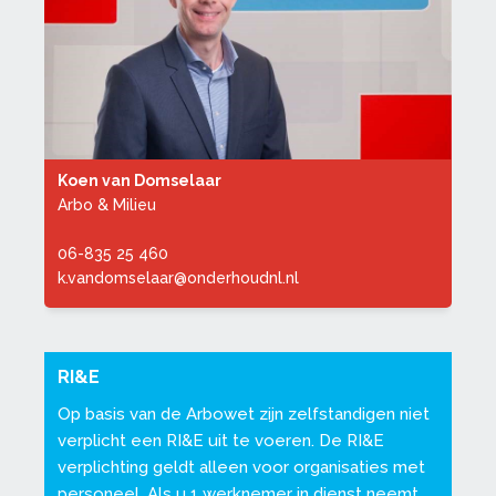
Koen van Domselaar
Arbo & Milieu
06-835 25 460
k.vandomselaar@onderhoudnl.nl
RI&E
Op basis van de Arbowet zijn zelfstandigen niet
verplicht een RI&E uit te voeren. De RI&E
verplichting geldt alleen voor organisaties met
personeel. Als u 1 werknemer in dienst neemt