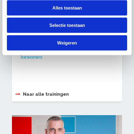
Alles toestaan
Veiligheidstrainingen:
Asbestverdacht materiaal herkennen
Selectie toestaan
Saneren asbesthoudende beglazingskit
Veilig werken met de hoogwerker
Weigeren
Basisveiligheid VCA
Omgaan met lastig en agressief gedrag van
bewoners
Naar alle trainingen