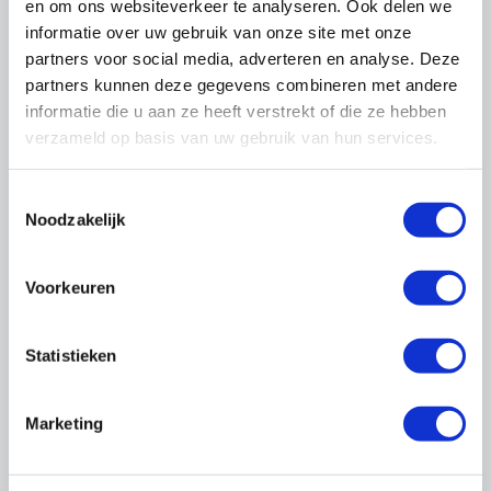
en om ons websiteverkeer te analyseren. Ook delen we
Lees ook de uitgebreide uitleg bij deze zes
informatie over uw gebruik van onze site met onze
bepalingen (alleen voor leden)
partners voor social media, adverteren en analyse. Deze
partners kunnen deze gegevens combineren met andere
informatie die u aan ze heeft verstrekt of die ze hebben
verzameld op basis van uw gebruik van hun services.
Meer over veilig werken
Arbeidsongeval melden
Toestemmingsselectie
Zelfstandigen: gezond op weg naar uw
Noodzakelijk
pensioen
Huidbelasting Schilders
Persoonlijke beschermingsmiddelen
Voorkeuren
Tillen en dragen
Werken bij hitte
Statistieken
Werken met gevaarlijke stoffen
Werken op hoogte
Marketing
Naar dossier Arbobeleid