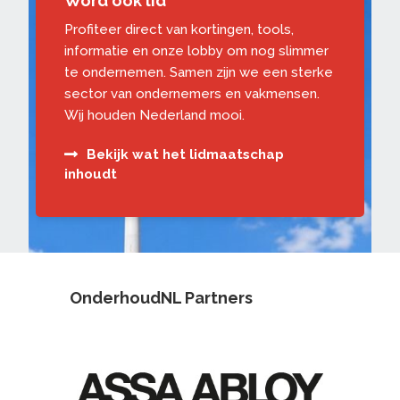
Word ook lid
Profiteer direct van kortingen, tools,
informatie en onze lobby om nog slimmer
te ondernemen. Samen zijn we een sterke
sector van ondernemers en vakmensen.
Wij houden Nederland mooi.
Bekijk wat het lidmaatschap
inhoudt
OnderhoudNL Partners