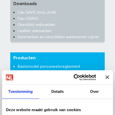
Downloads
Cao SAVG 2025-2028
Cao USAVG
Checklist onboarden
Leaflet onboarden
Kenmerken en verschillen werknemer-zzp'er
Producten
Basismodel personeelsreglement
Mijn Vak Mijn Ontwikkeling
Training Leidinggeven en motiveren van
medewerkers
Special Medewerkers boeien en binden
Toestemming
Details
Over
Deze website maakt gebruik van cookies
Gezondheids- en Bodycheck