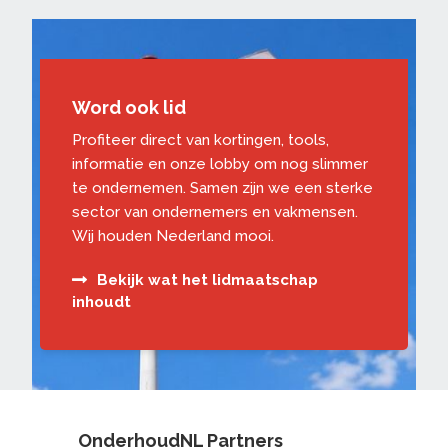
Word ook lid
Profiteer direct van kortingen, tools,
informatie en onze lobby om nog slimmer
te ondernemen. Samen zijn we een sterke
sector van ondernemers en vakmensen.
Wij houden Nederland mooi.
Bekijk wat het lidmaatschap
inhoudt
OnderhoudNL Partners