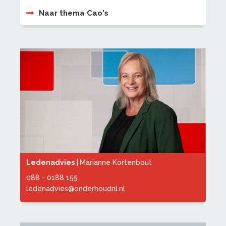
Naar thema Cao's
Ledenadvies |
Marianne Kortenbout
088 - 0188 155
ledenadvies@onderhoudnl.nl