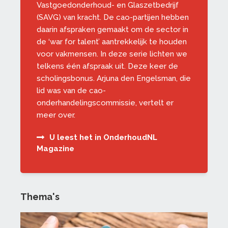
Vastgoedonderhoud- en Glaszetbedrijf
(SAVG) van kracht. De cao-partijen hebben
daarin afspraken gemaakt om de sector in
de ‘war for talent’ aantrekkelijk te houden
voor vakmensen. In deze serie lichten we
telkens één afspraak uit. Deze keer de
scholingsbonus. Arjuna den Engelsman, die
lid was van de cao-
onderhandelingscommissie, vertelt er
meer over.
U leest het in OnderhoudNL
Magazine
Thema's