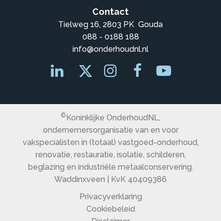
Contact
Tielweg 16, 2803 PK Gouda
088 - 0188 188
info@onderhoudnl.nl
©
Koninklijke OnderhoudNL,
ondernemersorganisatie van en voor
vakspecialisten in (totaal) vastgoed-onderhoud,
renovatie, restauratie, isolatie, schilderen,
beglazing en industriële metaalconservering.
Waddinxveen | KvK 40409386
Privacyverklaring
Cookiebeleid