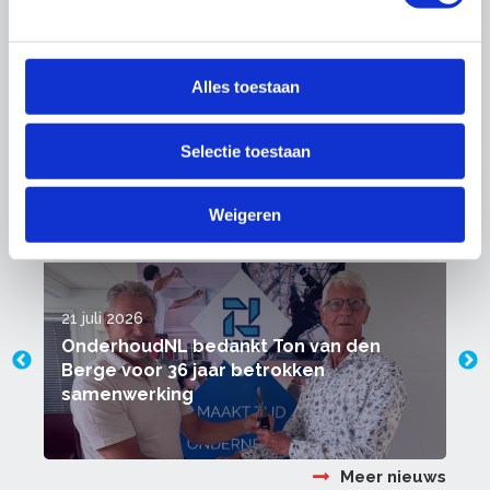
Links
Alles toestaan
Mijnvakmijnfunctie.nl
Susag.nl
Selectie toestaan
Weigeren
Nieuws
21 juli 2026
1
OnderhoudNL bedankt Ton van den
Berge voor 36 jaar betrokken
samenwerking
Meer nieuws