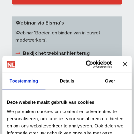
Webinar via Eisma's
Webinar 'Boeien en binden van (nieuwe)
medewerkers'.
Bekijk het webinar hier terug
Naar webinararchief
Toestemming
Details
Over
Deze website maakt gebruik van cookies
We gebruiken cookies om content en advertenties te
Word ook lid
personaliseren, om functies voor social media te bieden
Profiteer direct van kortingen, tools,
en om ons websiteverkeer te analyseren. Ook delen we
informatie en onze lobby om nog slimmer
informatie over uw gebruik van onze site met onze