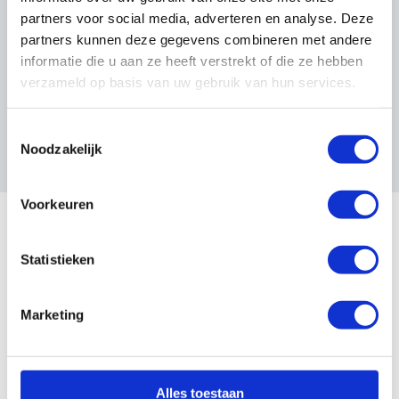
te ondernemen. Samen zijn we een sterke
partners voor social media, adverteren en analyse. Deze
sector van ondernemers en vakmensen.
partners kunnen deze gegevens combineren met andere
Wij houden Nederland mooi.
informatie die u aan ze heeft verstrekt of die ze hebben
verzameld op basis van uw gebruik van hun services.
Bekijk wat het lidmaatschap
inhoudt
Toestemmingsselectie
Noodzakelijk
Voorkeuren
OnderhoudNL Partners
Statistieken
Marketing
Alles toestaan