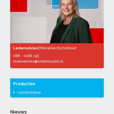
Ledenadvies |
Marianne Kortenbout
088 - 0188 155
ledenadvies@onderhoudnl.nl
Producten
Loonkompas
Nieuws