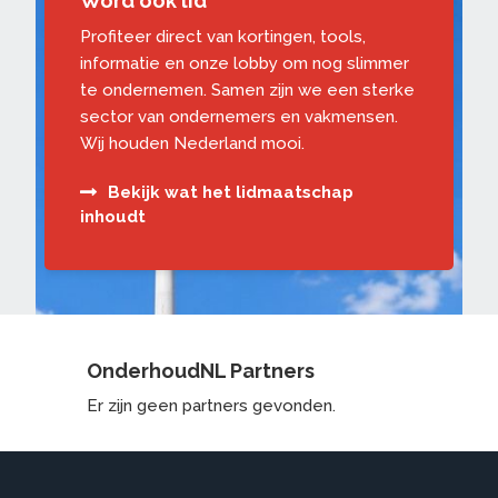
Word ook lid
Profiteer direct van kortingen, tools,
informatie en onze lobby om nog slimmer
te ondernemen. Samen zijn we een sterke
sector van ondernemers en vakmensen.
Wij houden Nederland mooi.
Bekijk wat het lidmaatschap
inhoudt
OnderhoudNL Partners
Er zijn geen partners gevonden.