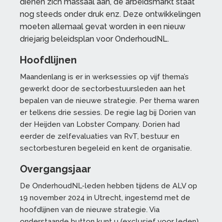
dienen zich massaal aan, de arbeidsmarkt staat
nog steeds onder druk enz. Deze ontwikkelingen
moeten allemaal gevat worden in een nieuw
driejarig beleidsplan voor OnderhoudNL.
H
oofdlijnen
Maandenlang is er in werksessies op vijf thema’s
gewerkt door de sectorbestuursleden aan het
bepalen van de nieuwe strategie. Per thema waren
er telkens drie sessies. De regie lag bij Dorien van
der Heijden van Lobster Company. Dorien had
eerder de zelfevaluaties van RvT, bestuur en
sectorbesturen begeleid en kent de organisatie.
Overgangsjaar
De OnderhoudNL-leden hebben tijdens de ALV op
19 november 2024 in Utrecht, ingestemd met de
hoofdlijnen van de nieuwe strategie. Via
onderstaande button kunt u (exclusief voor leden)