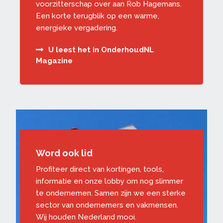
voorzitterschap over aan Rob Hagemans.
Een korte terugblik op een warme,
energieke vergadering.
U leest het in OnderhoudNL
Magazine
Word ook lid
Profiteer direct van kortingen, tools,
informatie en onze lobby om nog slimmer
te ondernemen. Samen zijn we een sterke
sector van ondernemers en vakmensen.
Wij houden Nederland mooi.