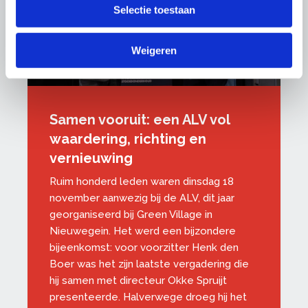
Selectie toestaan
Weigeren
Samen vooruit: een ALV vol
waardering, richting en
vernieuwing
Ruim honderd leden waren dinsdag 18
november aanwezig bij de ALV, dit jaar
georganiseerd bij Green Village in
Nieuwegein. Het werd een bijzondere
bijeenkomst: voor voorzitter Henk den
Boer was het zijn laatste vergadering die
hij samen met directeur Okke Spruijt
presenteerde. Halverwege droeg hij het