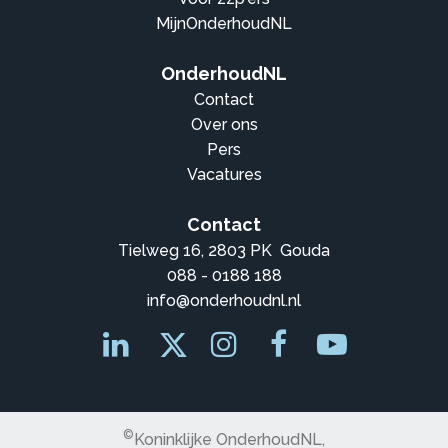
MijnOnderhoudNL
OnderhoudNL
Contact
Over ons
Pers
Vacatures
Contact
Tielweg 16, 2803 PK Gouda
088 - 0188 188
info@onderhoudnl.nl
©
Koninklijke OnderhoudNL,