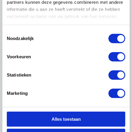
Meer over onze sectoren
partners kunnen deze gegevens combineren met andere
informatie die u aan ze heeft verstrekt of die ze hebben
verzameld op basis van uw gebruik van hun services.
Netwerken
Toestemmingsselectie
Jong Management
Noodzakelijk
HR-netwerk
Leermeesternetwerk
Jonge Verduurzamers
Voorkeuren
SCS
Meer over onze netwerken
Statistieken
Marketing
Uitgelicht
Alles toestaan