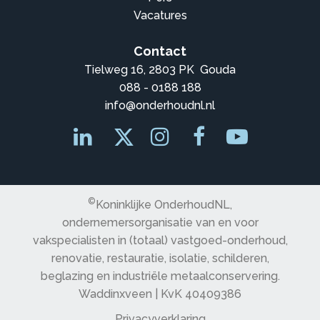
Vacatures
Contact
Tielweg 16, 2803 PK Gouda
088 - 0188 188
info@onderhoudnl.nl
©
Koninklijke OnderhoudNL,
ondernemersorganisatie van en voor
vakspecialisten in (totaal) vastgoed-onderhoud,
renovatie, restauratie, isolatie, schilderen,
beglazing en industriële metaalconservering.
Waddinxveen | KvK 40409386
Privacyverklaring