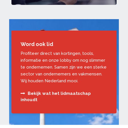
Word ook lid
Profiteer direct van kortingen, tools,
informatie en onze lobby om nog slimmer
te ondernemen. Samen zijn we een sterke
sector van ondernemers en vakmensen.
Wij houden Nederland mooi.
Bekijk wat het lidmaatschap
inhoudt