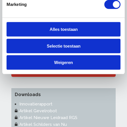
Marketing
Alles toestaan
Jeroen van Dorp
Selectie toestaan
Projecten, Partners en Industrieel
Weigeren
06-208 34 871
j.vandorp@onderhoudnl.nl
Downloads
Innovatierapport
Artikel Gevelrobot
Artikel Nieuwe Leidraad RGS
Artikel Schilders van Nu