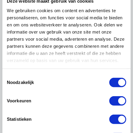
Deze website maakt gebruik van cookies
Meer over digitalisering
We gebruiken cookies om content en advertenties te
Digitale Veiligheid
personaliseren, om functies voor social media te bieden
DigiDeal DICO Standaard
en om ons websiteverkeer te analyseren. Ook delen we
Cyberverzekering
informatie over uw gebruik van onze site met onze
partners voor social media, adverteren en analyse. Deze
partners kunnen deze gegevens combineren met andere
informatie die u aan ze heeft verstrekt of die ze hebben
Meer over techniek en innovatie
verzameld op basis van uw gebruik van hun services.
Vaktechische info voor glaszetters
Innovatierapport
Toestemmingsselectie
Noodzakelijk
Naar thema Techniek & Innovatie
Voorkeuren
Statistieken