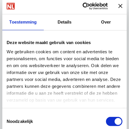
Video Drones in de onderhoudssector
Toestemming
Details
Over
Links
Deze website maakt gebruik van cookies
Dronekaart van Nederland
We gebruiken cookies om content en advertenties te
Regelhulp drones
personaliseren, om functies voor social media te bieden
en om ons websiteverkeer te analyseren. Ook delen we
informatie over uw gebruik van onze site met onze
Thema's
partners voor social media, adverteren en analyse. Deze
partners kunnen deze gegevens combineren met andere
informatie die u aan ze heeft verstrekt of die ze hebben
verzameld op basis van uw gebruik van hun services.
Toestemmingsselectie
Noodzakelijk