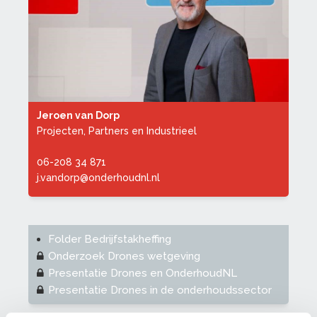
Jeroen van Dorp
Projecten, Partners en Industrieel
06-208 34 871
j.vandorp@onderhoudnl.nl
Folder Bedrijfstakheffing
Onderzoek Drones wetgeving
Presentatie Drones en OnderhoudNL
Presentatie Drones in de onderhoudssector