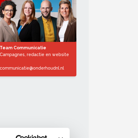
Team Communicatie
Campagnes, redactie en website
communicatie@onderhoudnl.nl