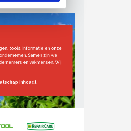
ngen, tools, informatie en onze
 ondernemen. Samen zijn we
ndernemers en vakmensen. Wij
aatschap inhoudt