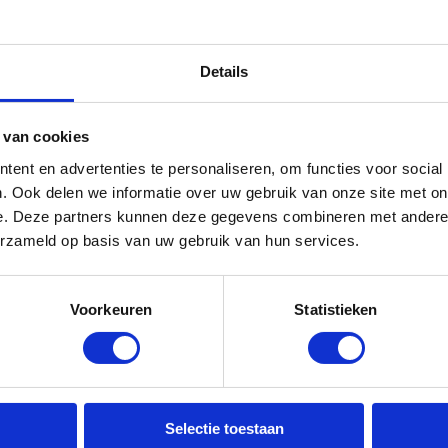
rvoor dat de website goed werkt (zoals inloggen
et gebruik te meten en problemen snel op te
Details
ren en bijvoorbeeld gebruikersnaam op te slaan
nieuwsberichten via social media wilt kunnen
 van cookies
ent en advertenties te personaliseren, om functies voor social
. Ook delen we informatie over uw gebruik van onze site met on
e. Deze partners kunnen deze gegevens combineren met andere i
kunt u de cookie-instellingen weigeren of in u
erzameld op basis van uw gebruik van hun services.
ookies uitzetten. Het kan dan zijn dat de website
ommige functionaliteiten zoals het downloaden
lijk zijn, omdat dan het inloggen niet meer
Voorkeuren
Statistieken
rwijl dat niet de bedoeling is? Dan kunt u bij
 cookies verwijderen, opnieuw de website
e cookies wil weigeren.
Selectie toestaan