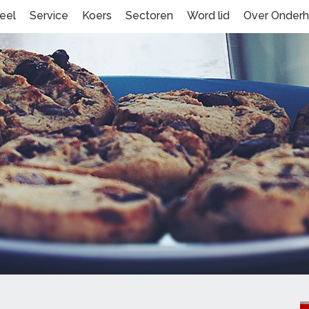
eel
Service
Koers
Sectoren
Word lid
Over Onder