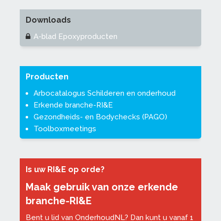
Downloads
A-blad Epoxyproducten
Producten
Arbocatalogus Schilderen en onderhoud
Erkende branche-RI&E
Gezondheids- en Bodychecks (PAGO)
Toolboxmeetings
Is uw RI&E op orde?
Maak gebruik van onze erkende
branche-RI&E
Bent u lid van OnderhoudNL? Dan kunt u vanaf 1