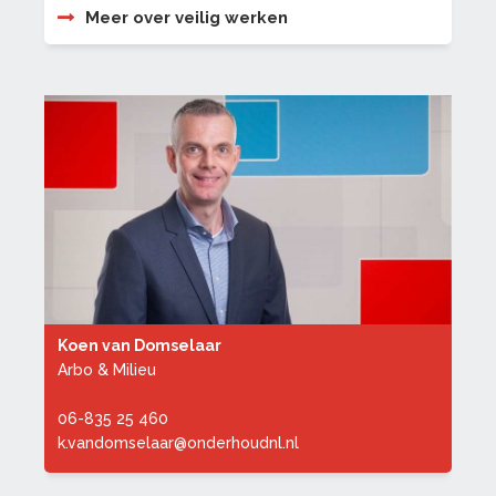
Meer over veilig werken
Koen van Domselaar
Arbo & Milieu
06-835 25 460
k.vandomselaar@onderhoudnl.nl