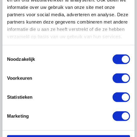
informatie over uw gebruik van onze site met onze
03 augustus 2026
2
partners voor social media, adverteren en analyse. Deze
Nieuw: Toolbox 'Tijdelijke
partners kunnen deze gegevens combineren met andere
Hangbruginstallaties'
informatie die u aan ze heeft verstrekt of die ze hebben
verzameld op basis van uw gebruik van hun services.
Toestemmingsselectie
Noodzakelijk
Meer nieuws
Voorkeuren
Thema's
Statistieken
Marketing