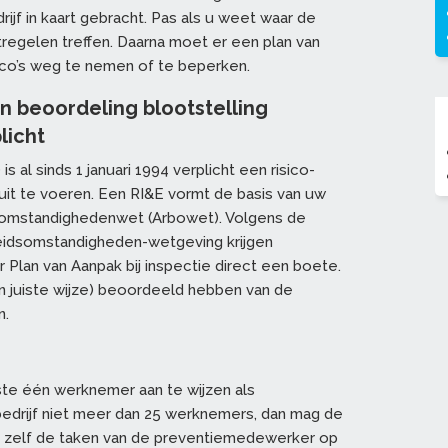
ijf in kaart gebracht. Pas als u weet waar de
aatregelen treffen. Daarna moet er een plan van
co’s weg te nemen of te beperken.
n beoordeling blootstelling
licht
is al sinds 1 januari 1994 verplicht een risico-
) uit te voeren. Een RI&E vormt de basis van uw
dsomstandighedenwet (Arbowet). Volgens de
eidsomstandigheden-wetgeving krijgen
Plan van Aanpak bij inspectie direct een boete.
en juiste wijze) beoordeeld hebben van de
n.
nste één werknemer aan te wijzen als
edrijf niet meer dan 25 werknemers, dan mag de
) zelf de taken van de preventiemedewerker op