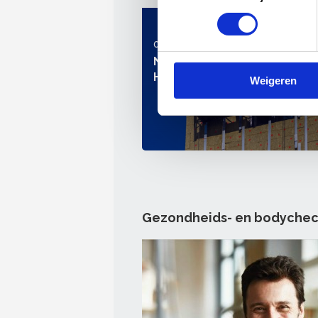
03 augustus 2026
Nieuw: Toolbox 'Tijdelijke
Hangbruginstallaties'
Weigeren
Gezondheids- en bodychec