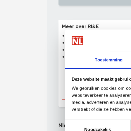
Meer over RI&E
Erkende branche-RI&E
Online RI&E-omgeving
10 vragen over de RI&E
Taak Risico Analyse (TRA)
Toestemming
Deze website maakt gebruik
We gebruiken cookies om cont
websiteverkeer te analyseren
Naar dossier Arbobeleid
media, adverteren en analys
verstrekt of die ze hebben v
Toestemmingsselectie
Nieuws
Noodzakelijk