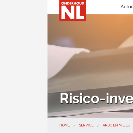
Actu
Risico-inve
HOME
SERVICE
ARBO EN MILIEU