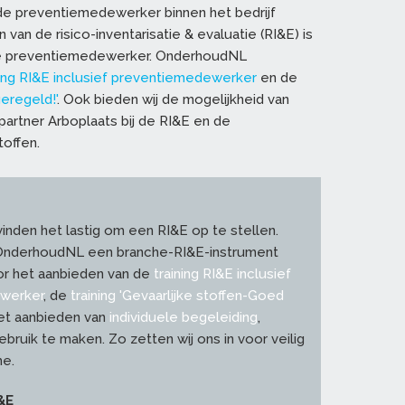
 de preventiemedewerker binnen het bedrijf
van de risico-inventarisatie & evaluatie (RI&E) is
 de preventiemedewerker. OnderhoudNL
ning RI&E inclusief preventiemedewerker
en de
geregeld!'
. Ook bieden wij de mogelijkheid van
artner Arboplaats bij de RI&E en de
toffen.
vinden het lastig om een RI&E op te stellen.
OnderhoudNL een branche-RI&E-instrument
or het aanbieden van de
training RI&E inclusief
werker
, de
training 'Gevaarlijke stoffen-Goed
et aanbieden van
individuele begeleiding
,
ebruik te maken. Zo zetten wij ons in voor veilig
he.
&E