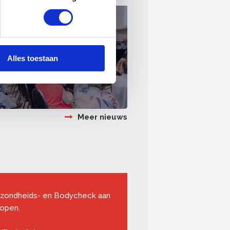
i 2026
rhoudsbedrijven
rtekenen convenant
Alles toestaan
ale Veiligheid in de bouw
-Nederland
Meer nieuws
Gezondheids- en Bodycheck aan
lopen.