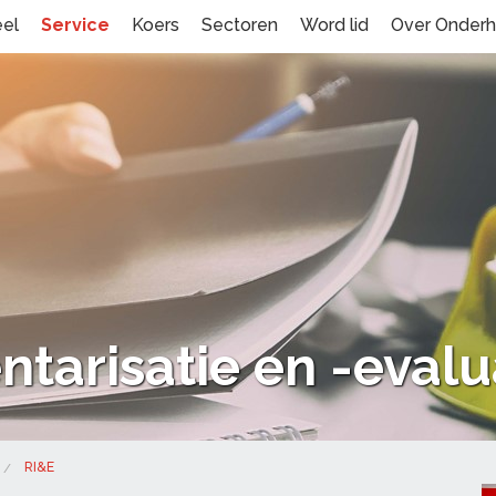
eel
Service
Koers
Sectoren
Word lid
Over Onder
ntarisatie en -evalu
RI&E