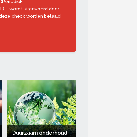
(Periodiek
) – wordt uitgevoerd door
 deze check worden betaald
Duurzaam onderhoud