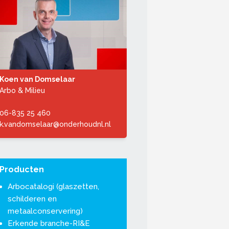
Koen van Domselaar
Arbo & Milieu
06-835 25 460
k.vandomselaar@onderhoudnl.nl
Producten
Arbocatalogi
(glaszetten,
schilderen en
metaalconservering)
Erkende branche-RI&E