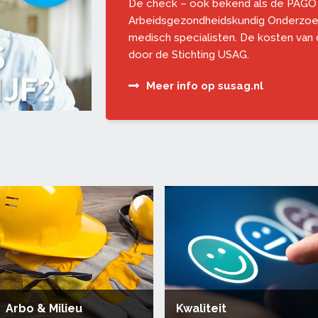
De check – ook bekend als de PAGO 
Arbeidsgezondheidskundig Onderzoek
medisch specialisten. De kosten van
door de Stichting USAG.
Meer info op susag.nl
Arbo & Milieu
Kwaliteit