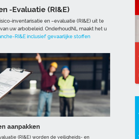
en -Evaluatie (RI&E)
isico-inventarisatie en –evaluatie (RI&E) uit te
 van uw arbobeleid. OnderhoudNL maakt het u
nche-RI&E inclusief gevaarlijke stoffen
n en aanpakken
valuatie (RI&E) worden de veiligheids- en