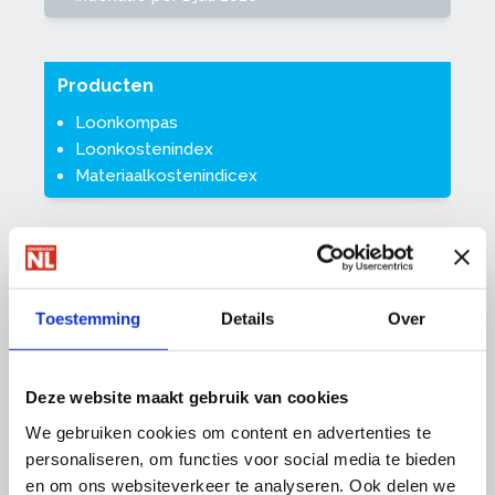
Producten
Loonkompas
Loonkostenindex
Materiaalkostenindicex
Opleidingsniveau's
De cao SAVG hanteert de volgende
Toestemming
Details
Over
opleidingsniveau's, gekoppeld aan de in de wet
genoemde mbo-beroepsopleidingen:
Deze website maakt gebruik van cookies
Niveau 1:
Entree-opleiding (voorheen assistent
We gebruiken cookies om content en advertenties te
schilder)
personaliseren, om functies voor social media te bieden
Niveau 2:
en om ons websiteverkeer te analyseren. Ook delen we