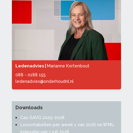
Ledenadvies |
Marianne Kortenbout
088 - 0188 155
ledenadvies@onderhoudnl.nl
Downloads
Cao SAVG 2025-2028
Looontabellen per week 1 van 2026 na WML-
indexatie per 1 juli 2026