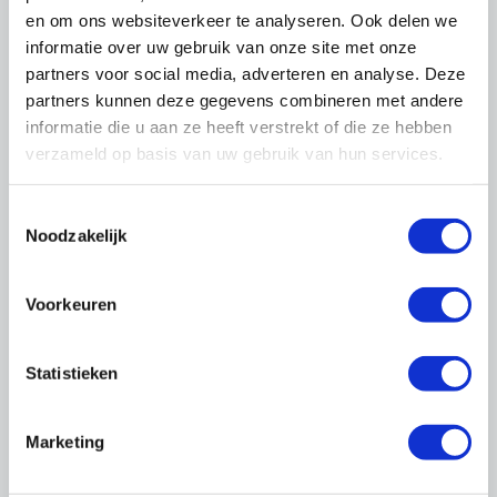
en om ons websiteverkeer te analyseren. Ook delen we
informatie over uw gebruik van onze site met onze
partners voor social media, adverteren en analyse. Deze
partners kunnen deze gegevens combineren met andere
ERM-certificering opent
informatie die u aan ze heeft verstrekt of die ze hebben
deuren naar mooie
verzameld op basis van uw gebruik van hun services.
opdrachten
Toestemmingsselectie
Nederland telt maar liefst 62.000
Noodzakelijk
Rijksmonumenten en ruim 40.000
provinciale en gemeentelijke
monumenten. Dit historisch erfgoed
Voorkeuren
vraagt om zorg en aandacht bij onderhoud,
restauratie en verduurzaming. Eigenaren
Statistieken
en overheden werken daarvoor het liefst
samen met partijen die over de juiste
kennis en vaardigheid beschikken. Die
Marketing
partijen vinden ze in ERM-gecertificeerde
bedrijven, waaronder de leden van