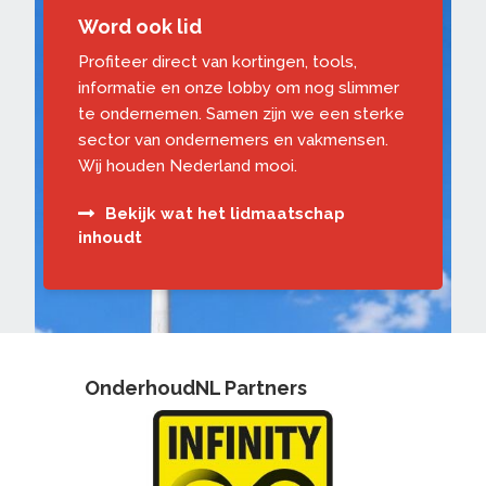
Word ook lid
Profiteer direct van kortingen, tools,
informatie en onze lobby om nog slimmer
te ondernemen. Samen zijn we een sterke
sector van ondernemers en vakmensen.
Wij houden Nederland mooi.
Bekijk wat het lidmaatschap
inhoudt
OnderhoudNL Partners