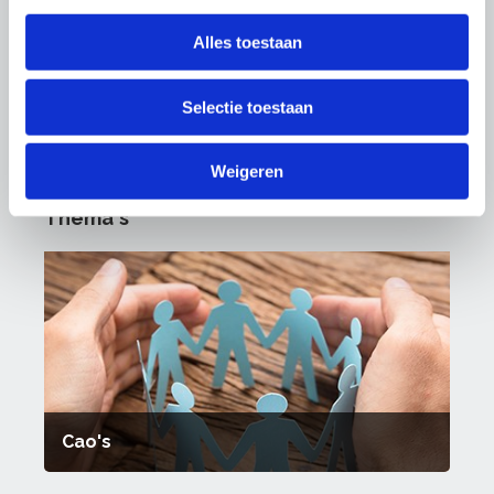
OnderhoudNL sector
Restauratieschilders.
Alles toestaan
U leest het in OnderhoudNL
Selectie toestaan
Magazine
Weigeren
Thema's
Cao's