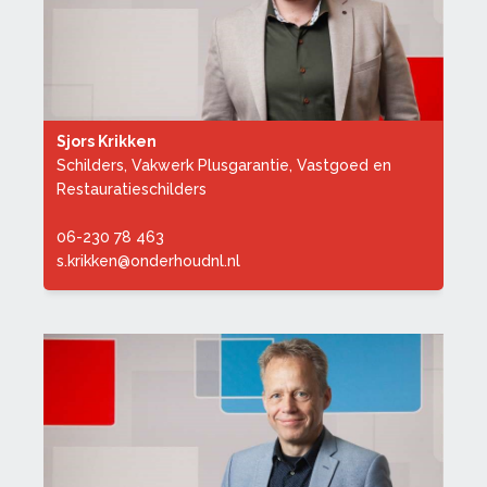
Sjors Krikken
Schilders, Vakwerk Plusgarantie, Vastgoed en
Restauratieschilders
06-230 78 463
s.krikken@onderhoudnl.nl