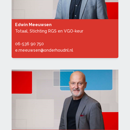
Edwin Meeuwsen
Totaal, Stichting RGS en VGO-keur
06-536 90 750
e.meeuwsen@onderhoudnl.nl