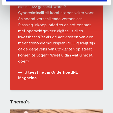
Is uw bedrijf één van de 107.300 bedrijven
die in 2022 gehackt wordt?
Cybercriminaliteit komt steeds vaker voor
én neemt verschillende vormen aan.
Planning, inkoop, offertes en het contact
met opdrachtgevers: digitaal is alles
kwetsbaar. Wat als de activiteiten van een
meerjarenonderhoudsplan (MJOP) kwijt zijn
of de gegevens van uw klanten op straat
komen te liggen? Weet u dan wat u moet
doen?
U leest het in OnderhoudNL
Magazine
Thema's