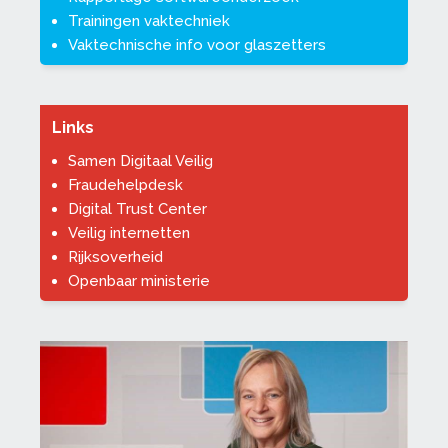
Trainingen vaktechniek
Vaktechnische info voor glaszetters
Links
Samen Digitaal Veilig
Fraudehelpdesk
Digital Trust Center
Veilig internetten
Rijksoverheid
Openbaar ministerie