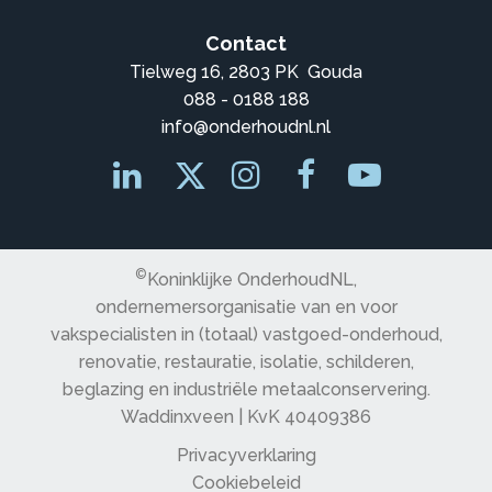
Contact
Tielweg 16, 2803 PK Gouda
088 - 0188 188
info@onderhoudnl.nl
©
Koninklijke OnderhoudNL,
ondernemersorganisatie van en voor
vakspecialisten in (totaal) vastgoed-onderhoud,
renovatie, restauratie, isolatie, schilderen,
beglazing en industriële metaalconservering.
Waddinxveen | KvK 40409386
Privacyverklaring
Cookiebeleid