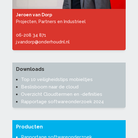
Jeroen van Dorp
Projecten, Partners en Industrieel
06-208 34 871
j.vandorp@onderhoudnl.nl
Downloads
Top 10 veiligheidstips mobieltjes
Beslisboom naar de cloud
Overzicht Cloudtermen en -definities
Rapportage softwareonderzoek 2024
Producten
Rapportage softwareonderzoek