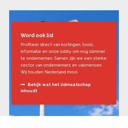
Word ook lid
Profiteer direct van kortingen, tools,
informatie en onze lobby om nog slimmer
te ondernemen. Samen zijn we een sterke
sector van ondernemers en vakmensen.
Wij houden Nederland mooi.
Bekijk wat het lidmaatschap
inhoudt