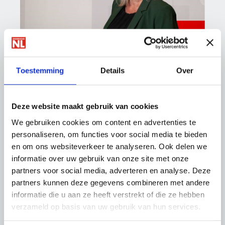
Ledenadvies |
Marianne Kortenbout
Toestemming
Details
Over
088 - 0188 155
ledenadvies@onderhoudnl.nl
Deze website maakt gebruik van cookies
We gebruiken cookies om content en advertenties te
Nieuws
personaliseren, om functies voor social media te bieden
en om ons websiteverkeer te analyseren. Ook delen we
informatie over uw gebruik van onze site met onze
27 juli 2026
1
partners voor social media, adverteren en analyse. Deze
Partnernieuws Boels Rental: Dit zijn de
partners kunnen deze gegevens combineren met andere
winnaars van de OnderhoudNL WK-
informatie die u aan ze heeft verstrekt of die ze hebben
poule 2026!
b
verzameld op basis van uw gebruik van hun services.