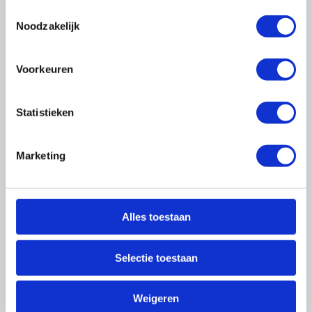
Toestemmingsselectie
Noodzakelijk
Uitgelicht
Voorkeuren
Statistieken
Marketing
Alles toestaan
Bijna 300 cyberaanvallen per
Selectie toestaan
week
Wel of niet verzekeren?
Weigeren