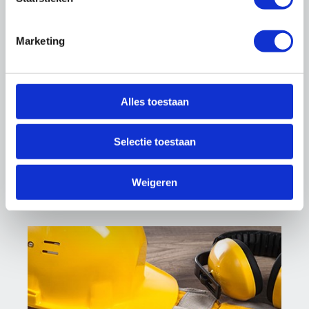
Meer nieuws
Marketing
Thema's
Alles toestaan
Selectie toestaan
Weigeren
Cao's