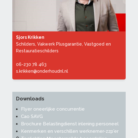
Sjors Krikken
Schilders, Vakwerk Plusgarantie, Vastgoed en
Restauratieschilders
06-230 78 463
s.krikken@onderhoudnl.nl
Downloads
Flyer oneerlijke concurrentie
Cao SAVG
Brochure Belastingdienst inlening personeel
Kenmerken en verschillen werknemer-zzp'er