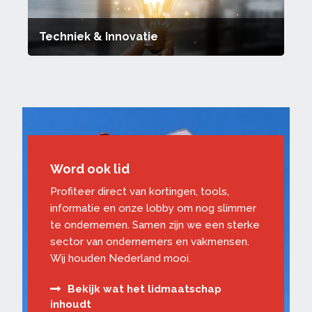
Techniek & Innovatie
Word ook lid
Profiteer direct van kortingen, tools,
informatie en onze lobby om nog slimmer
te ondernemen. Samen zijn we een sterke
sector van ondernemers en vakmensen.
Wij houden Nederland mooi.
Bekijk wat het lidmaatschap
inhoudt