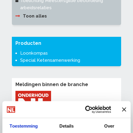
Toelichting Meestersgilde beoordeling
arbeidsrelaties
Toon alles
Producten
Loonkompas
Special Ketensamenwerking
Meldingen binnen de branche
OnderhoudNL wil graag op de hoogte zijn van
Toestemming
Details
Over
oneerlijke concurrentie binnen de branche.