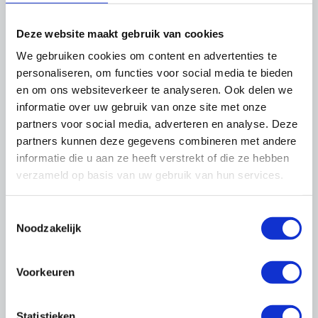
Denk dan bijvoorbeeld aan ondernemers die
geen pensioenpremie betalen, terwijl dat wel
Deze website maakt gebruik van cookies
verplicht is of als de cao-regels niet worden
We gebruiken cookies om content en advertenties te
nageleefd. Wij geven dit dan weer door aan de
personaliseren, om functies voor social media te bieden
secretaris van cao-partijen.
en om ons websiteverkeer te analyseren. Ook delen we
informatie over uw gebruik van onze site met onze
Melding doorgeven
partners voor social media, adverteren en analyse. Deze
partners kunnen deze gegevens combineren met andere
informatie die u aan ze heeft verstrekt of die ze hebben
Nieuws
verzameld op basis van uw gebruik van hun services.
Toestemmingsselectie
27 juli 2026
1
Noodzakelijk
Partnernieuws Boels Rental: Dit zijn de
winnaars van de OnderhoudNL WK-
poule 2026!
Voorkeuren
Statistieken