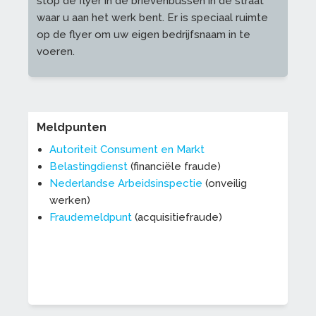
stop de flyer in de brievenbussen in de straat
waar u aan het werk bent. Er is speciaal ruimte
op de flyer om uw eigen bedrijfsnaam in te
voeren.
Meldpunten
Autoriteit Consument en Markt
Belastingdienst
(financiële fraude)
Nederlandse Arbeidsinspectie
(onveilig
werken)
Fraudemeldpunt
(acquisitiefraude)