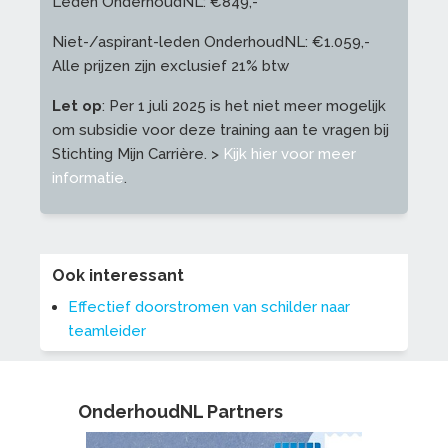
Leden OnderhoudNL: €849,-
Niet-/aspirant-leden OnderhoudNL: €1.059,-
Alle prijzen zijn exclusief 21% btw
Let op
: Per 1 juli 2025 is het niet meer mogelijk
om subsidie voor deze training aan te vragen bij
Stichting Mijn Carrière. >
Kijk hier voor meer
informatie
.
Ook interessant
Effectief doorstromen van schilder naar
teamleider
OnderhoudNL Partners