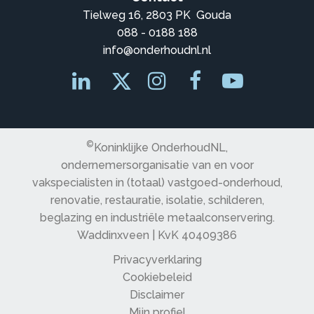
Tielweg 16, 2803 PK Gouda
088 - 0188 188
info@onderhoudnl.nl
©
Koninklijke OnderhoudNL,
ondernemersorganisatie van en voor
vakspecialisten in (totaal) vastgoed-onderhoud,
renovatie, restauratie, isolatie, schilderen,
beglazing en industriële metaalconservering.
Waddinxveen | KvK 40409386
Privacyverklaring
Cookiebeleid
Disclaimer
Mijn profiel