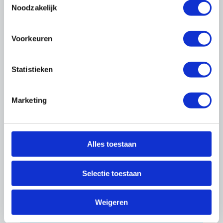
Noodzakelijk
Voorkeuren
Statistieken
Marketing
Trainingen
088-0188 137
trainingen@onderhoudnl.nl
Alles toestaan
Selectie toestaan
Praktische informatie
Duur
Weigeren
2 dagen van 7.45 uur tot 15.30 uur