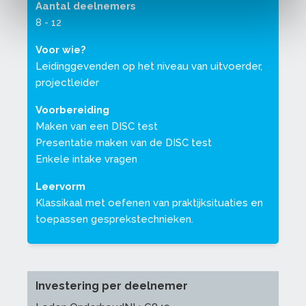
Aantal deelnemers
8 - 12
Voor wie?
Leidinggevenden op het niveau van uitvoerder,
projectleider
Voorbereiding
Maken van een DISC test
Presentatie maken van de DISC test
Enkele intake vragen
Leervorm
Klassikaal met oefenen van praktijksituaties en
toepassen gesprekstechnieken.
Investering per deelnemer