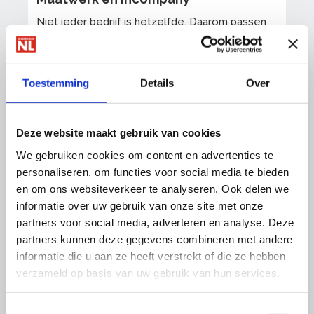
Niet ieder bedrijf is hetzelfde. Daarom passen
we onze trainingen graag aan uw behoeften aan.
Meer weten over maatwerk of incompany? Laat
hier
uw gegevens achter of bel met
Toestemming
Details
Over
OnderhoudNL Trainingen op
088-0188 137
Op onze trainingen zijn onze
algemene
Deze website maakt gebruik van cookies
voorwaarden
van toepassing.
We gebruiken cookies om content en advertenties te
personaliseren, om functies voor social media te bieden
en om ons websiteverkeer te analyseren. Ook delen we
informatie over uw gebruik van onze site met onze
partners voor social media, adverteren en analyse. Deze
Cookies worden geblokkeerd. Verander je
partners kunnen deze gegevens combineren met andere
cookie-instellingen
om gebruik te kunnen
informatie die u aan ze heeft verstrekt of die ze hebben
maken van deze functionaliteit.
verzameld op basis van uw gebruik van hun services.
Toestemmingsselectie