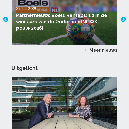
27 juli 2026
2
Partnernieuws Boels Rental: Dit zijn de
winnaars van de OnderhoudNL WK-
poule 2026!
Meer nieuws
Uitgelicht