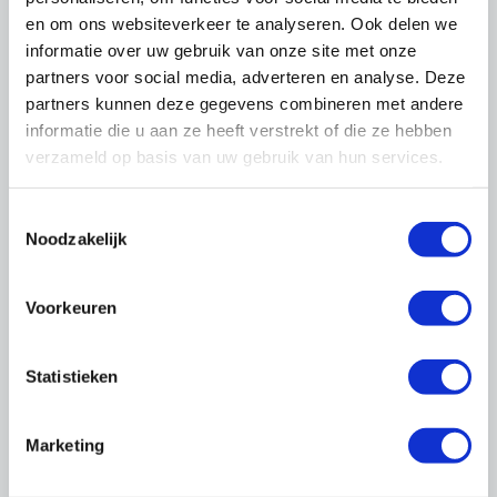
corporaties kunnen hun euro maar één
en om ons websiteverkeer te analyseren. Ook delen we
keer uitgeven.
informatie over uw gebruik van onze site met onze
partners voor social media, adverteren en analyse. Deze
U leest het in OnderhoudNL
partners kunnen deze gegevens combineren met andere
Magazine
informatie die u aan ze heeft verstrekt of die ze hebben
verzameld op basis van uw gebruik van hun services.
Toestemmingsselectie
Thema's
Noodzakelijk
Voorkeuren
Statistieken
Marketing
Cao's