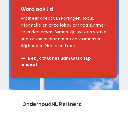
Word ook lid
Profiteer direct van kortingen, tools,
informatie en onze lobby om nog slimmer
te ondernemen. Samen zijn we een sterke
sector van ondernemers en vakmensen.
Wij houden Nederland mooi.
Bekijk wat het lidmaatschap
inhoudt
OnderhoudNL Partners