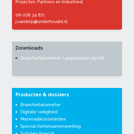
Projecten, Partners en Industrieel
06-208 34 871
j.vandorp@onderhoudnl.nl
Downloads
BrancheBarometer Laagseizoen 25/26
Producten & dossiers
Branchebarometer
Digitale veiligheid
Materiaalkostenindex
Special Ketensamenwerking
Scholen Special