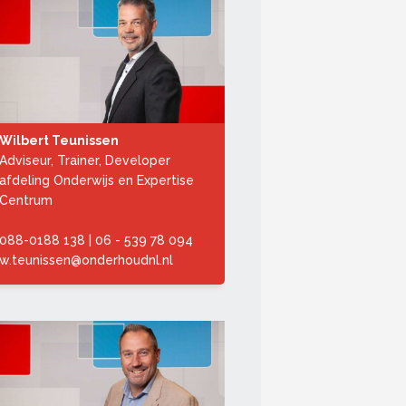
Wilbert Teunissen
Adviseur, Trainer, Developer
afdeling Onderwijs en Expertise
Centrum
088-0188 138
|
06 - 539 78 094
w.teunissen@onderhoudnl.nl