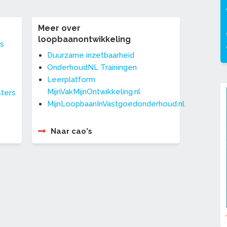
Meer over
loopbaanontwikkeling
s
Duurzame inzetbaarheid
OnderhoudNL Trainingen
Leerplatform
MijnVakMijnOntwikkeling.nl
sters
MijnLoopbaanInVastgoedonderhoud.nl
Naar cao's