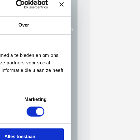
Leermeester 3.0:
Checklist Onboarding
Waardencloud
Over
NIEUW:
Leermeester - Vragen
die verbinden
Bouwspraak-toolbox-poster-
a3
(Volandis)
 media te bieden en om ons
Leervoorkeurentest V2.0
ze partners voor social
Smartphone + Puberbrein
nformatie die u aan ze heeft
LeermeesterPROEF - Mijn
persoonlijke
actiepunten
(afsluiting
Leermeester 3.0)
Marketing
Hand-outs LeerMASTER:
DISC Teamgrid
Alles toestaan
rolbeschrijvingen