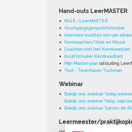
Hand-outs LeerMASTER
M.A.E.–LeerMASTER
Voortgangsgesprekformulier
Intervisie inzetten om van elkaar
Kernwaarden/Visie en Missie
Coachen met het Kernkwadrant
Invulformulier Kernkwadrant
Mijn Master-plan
(afsluiting Lee
Test - Teamfasen Tuckman
Webinar
Bekijk ons webinar 'Veilig werken
Bekijk ons webinar 'Help, mijn l
Bekijk ons webinar 'Samen de RI&
Leermeester/praktijkopl
Het SBB (Samenwerkingsorganisati