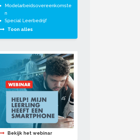
Modelarbeidsovereenkomste
n
Special Leerbedrijf
Toon alles
Bekijk het webinar