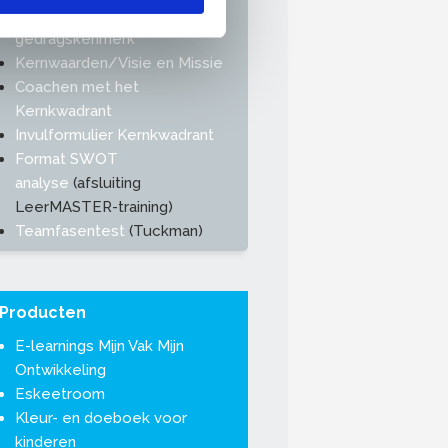
DISC-gebruiksaanwijzing per
gedragskenmerk
Kernwaarden/Visie en Missie
Coachen met het
Kernkwadrant
Invulformulier Kernkwadrant
Format SWOT
analyse
(afsluiting
LeerMASTER-training)
Teamfasentest
(Tuckman)
Producten
E-learnings Mijn Vak Mijn
Ontwikkeling
Eskeetroom
Kleur- en doeboek voor
kinderen