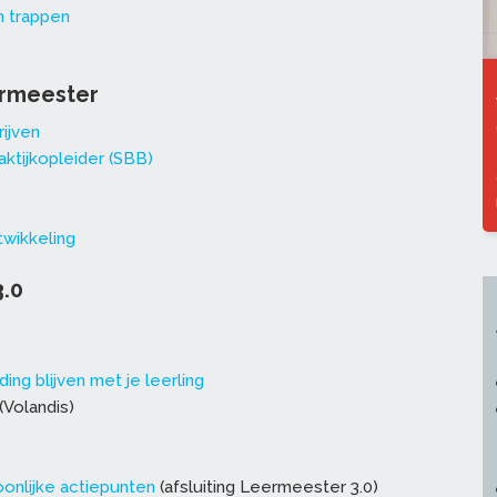
n trappen
ermeester
ijven
ktijkopleider (SBB)
twikkeling
.0
ing blijven met je leerling
(Volandis)
onlijke actiepunten
(afsluiting Leermeester 3.0)