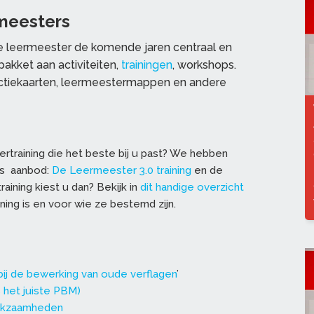
meesters
 leermeester de komende jaren centraal en
akket aan activiteiten,
trainingen
, workshops.
uctiekaarten, leermeestermappen en andere
rtraining die het beste bij u past? We hebben
ons aanbod:
De Leermeester 3.0 training
en de
aining kiest u dan? Bekijk in
dit handige overzicht
ning is en voor wie ze bestemd zijn.
 bij de bewerking van oude verflagen
’
het juiste PBM)
erkzaamheden