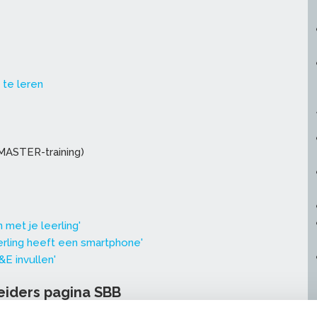
 te leren
rMASTER-training)
 met je leerling'
eerling heeft een smartphone'
E invullen'
eiders pagina SBB
e Beroepsonderwijs Bedrijfsleven) heeft een