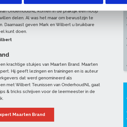
ontwikkelen
 van OnderhoudNL komen in de praktijk een hoop
 willen delen. Al was het maar om bewustzijn te
n. Daarnaast geven Mark en Wilbert u bruikbare
el kunt doen.
ilbert
and
en krachtige stukjes van Maarten Brand. Maarten
rt. Hij geeft lezingen en trainingen en is auteur
rkgevers dat werd genomineerd als
men met Wilbert Teunissen van OnderhoudNL gaat
tips & tricks schrijven voor de leermeester in de
ak.
expert Maarten Brand