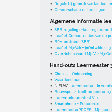
Regels bij gebruik van ladders e
Gehoorschade en leerlingen
Algemene informatie le
SBB-regeling erkenning leerbedr
Leaflet Competenties van de pra
BPV-protocol (SBB)
Leaflet MijnVakMijnOntwikkeling
Overzicht aanbod MijnVakMijnOn
Hand-outs Leermeester 3
Checklist Onboarding
Waardencloud
NIEUW:
Leermeester - In verbind
Bouwspraak-toolbox-poster-a3
Leervoorkeurentest V2.0
Smartphone + Puberbrein
LeermeesterPROEF - Mijn perso