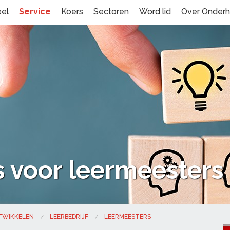
eel
Service
Koers
Sectoren
Word lid
Over Onder
 voor leermeesters
NTWIKKELEN
LEERBEDRIJF
LEERMEESTERS