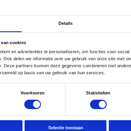
e leermeester zeker even een kijkje moet nemen:
Details
tie, speciaal voor de bevlogen leermeester.
als leaflets, tipkaarten en formulieren, maar
filmpjes en webinars over onder andere de
 van cookies
ent en advertenties te personaliseren, om functies voor social
k geven
. Ook delen we informatie over uw gebruik van onze site met on
e. Deze partners kunnen deze gegevens combineren met andere i
erzameld op basis van uw gebruik van hun services.
Voorkeuren
Statistieken
Selectie toestaan