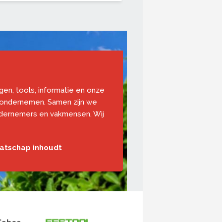
ngen, tools, informatie en onze
 ondernemen. Samen zijn we
ndernemers en vakmensen. Wij
aatschap inhoudt