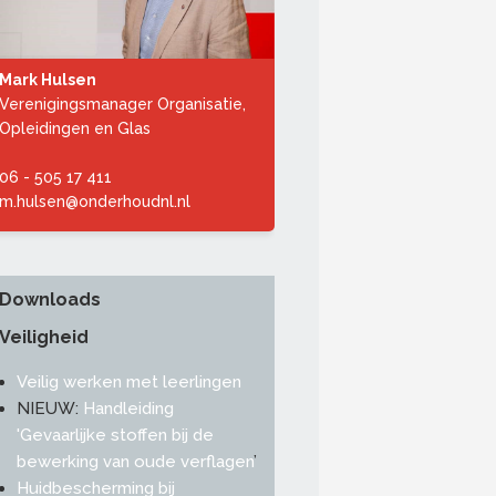
Mark Hulsen
Verenigingsmanager Organisatie,
Opleidingen en Glas
06 - 505 17 411
m.hulsen@onderhoudnl.nl
Downloads
Veiligheid
Veilig werken met leerlingen
NIEUW:
Handleiding
'Gevaarlijke stoffen bij de
bewerking van oude verflagen
’
Huidbescherming bij