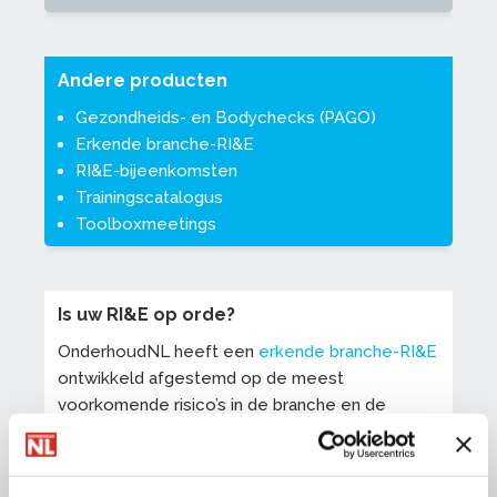
Andere producten
Gezondheids- en Bodychecks (PAGO)
Erkende branche-RI&E
RI&E-bijeenkomsten
Trainingscatalogus
Toolboxmeetings
Is uw RI&E op orde?
OnderhoudNL heeft een
erkende branche-RI&E
ontwikkeld afgestemd op de meest
voorkomende risico’s in de branche en de
nieuwe Arbowet. Kom naar de RI&E trainingsdag
(gratis voor leden). Daar krijgt u uitleg van
experts en kunt u direct aan de slag met uw