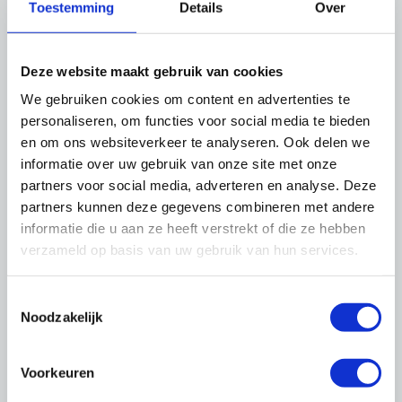
Toestemming
Details
Over
eigen RI&E.
Naar RI&E-bijeenkomsten
Deze website maakt gebruik van cookies
We gebruiken cookies om content en advertenties te
personaliseren, om functies voor social media te bieden
Thema's
en om ons websiteverkeer te analyseren. Ook delen we
informatie over uw gebruik van onze site met onze
partners voor social media, adverteren en analyse. Deze
partners kunnen deze gegevens combineren met andere
informatie die u aan ze heeft verstrekt of die ze hebben
verzameld op basis van uw gebruik van hun services.
Toestemmingsselectie
Cao's
Noodzakelijk
Voorkeuren