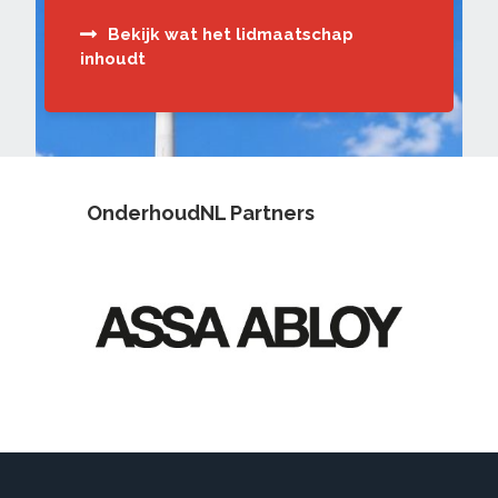
Bekijk wat het lidmaatschap
inhoudt
OnderhoudNL Partners