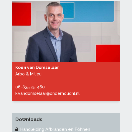
Koen van Domselaar
Arbo & Milieu
06-835 25 460
k.vandomselaar@onderhoudnl.nl
Downloads
Handleiding Afbranden en Föhnen