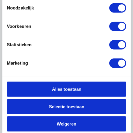
Leermeestertraining
Toestemmingsselectie
Noodzakelijk
Jonge vakmensen aan je bedrijf binden en
vasthouden? Een goed opgeleide leermeester
is de onmisbare schakel. Volg de 2-daagse
Voorkeuren
training.
Statistieken
Bekijk de training
Marketing
Alles toestaan
Selectie toestaan
Weigeren
Management en leidinggeven