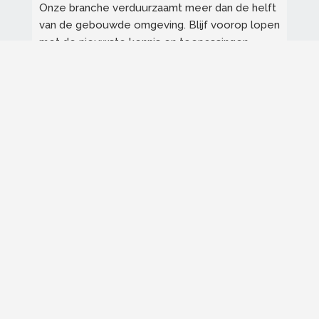
Onze branche verduurzaamt meer dan de helft
van de gebouwde omgeving. Blijf voorop lopen
met de nieuwste kennis en toepassingen.
Bekijk de trainingen
Omscholen tot schilder