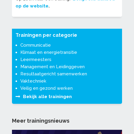
op de website
.
Trainingen per categorie
Communicatie
Klimaat en energietransitie
Leermeesters
Management en Leidinggeven
Resultaatgericht samenwerken
Vaktechniek
Veilig en gezond werken
Bekijk alle trainingen
Meer trainingsnieuws