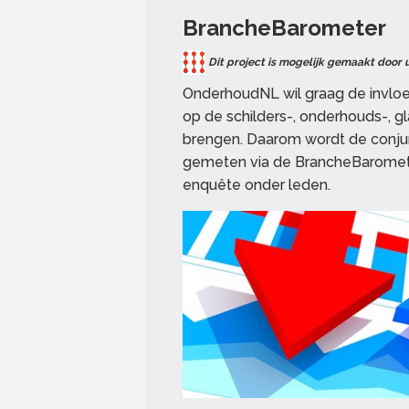
BrancheBarometer
Dit project is mogelijk gemaakt door 
OnderhoudNL wil graag de invl
op de schilders-, onderhouds-, g
brengen. Daarom wordt de conjun
gemeten via de BrancheBaromete
enquête onder leden.