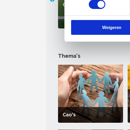
er het kopen of
OnderhoudNL WK-poule 202
 een bedrijf
Weigeren
Thema's
Cao's