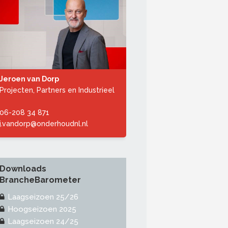
Jeroen van Dorp
Projecten, Partners en Industrieel
06-208 34 871
j.vandorp@onderhoudnl.nl
Downloads
BrancheBarometer
Laagseizoen 25/26
Hoogseizoen 2025
Laagseizoen 24/25