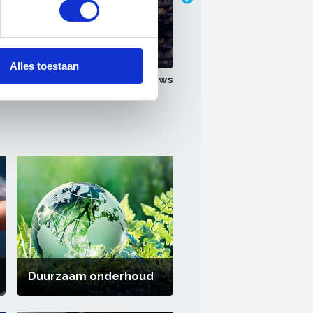
steringen in de bouw
we samen bereikt in
Alles toestaan
Meer nieuws
Duurzaam onderhoud