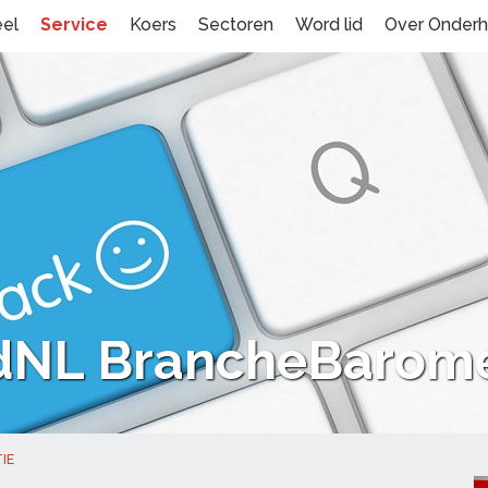
eel
Service
Koers
Sectoren
Word lid
Over Onder
dNL BrancheBarome
IE