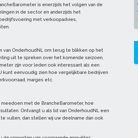
ncheBarometer is enerzijds het volgen van de
lingen in de sector en anderzijds het
bedrijfsvoering met verkoopadvies,
iten.
n van OnderhoudNL om terug te blikken op het
ting uit te spreken over het komende seizoen.
eter zijn voor leden ook interessant als een
U kunt eenvoudig zien hoe vergelijkbare bedrijven
rkvoorraad, marges etc.
 meedoen met de BrancheBarometer, hoe
sultaten. Ontvangt u als lid van OnderhoudNL een
te vullen, dan stellen wij uw deelname dan ook
nt u de rapporten van voorgaande enquêtes