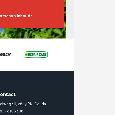
aatschap inhoudt
ontact
ielweg 16, 2803 PK Gouda
88 - 0188 188