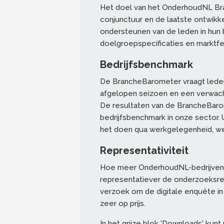
Het doel van het OnderhoudNL Bra
conjunctuur en de laatste ontwikke
ondersteunen van de leden in hun 
doelgroepspecificaties en marktfe
Bedrijfsbenchmark
De BrancheBarometer vraagt lede
afgelopen seizoen en een verwach
De resultaten van de BrancheBarom
bedrijfsbenchmark in onze sector. 
het doen qua werkgelegenheid, we
Representativiteit
Hoe meer OnderhoudNL-bedrijven
representatiever de onderzoeksre
verzoek om de digitale enquête in 
zeer op prijs.
In het grijze blok 'Downloads' ku