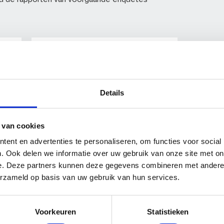
Meer marktinformatie
che
Scholen Special
are
VvE Special
Zorg Special
Details
Naar Marktspecials
 van cookies
ent en advertenties te personaliseren, om functies voor social
. Ook delen we informatie over uw gebruik van onze site met on
e. Deze partners kunnen deze gegevens combineren met andere i
erzameld op basis van uw gebruik van hun services.
21 juli 2026
14 jul
 Dit
Aedes publiceert onderzoek
Fisc
Voorkeuren
Statistieken
naar onderhoudskosten
stim