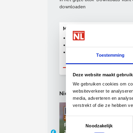
downloaden
Meer over onderzoek
Drones in de onderhoudsbran
Gebruik bedrijfsvoeringssoftw
Innovatiefonds OnderhoudNL
Toestemming
Naar dossier Onderzoek
Deze website maakt gebruik
We gebruiken cookies om cont
websiteverkeer te analyseren
Nieuws
media, adverteren en analys
verstrekt of die ze hebben v
27 juli 2026
Toestemmingsselectie
ws Olde Hartman
Partnernieuws Boels Rental:
Noodzakelijk
leinschalige
zijn de winnaars van de