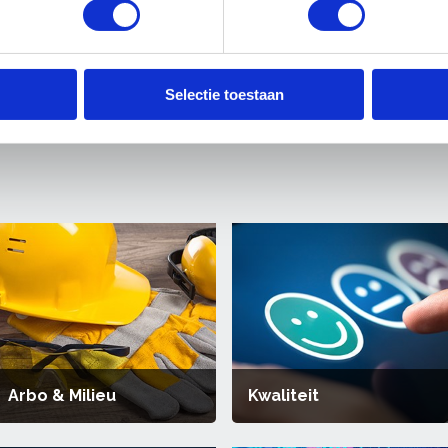
6!
inve
Selectie toestaan
Arbo & Milieu
Kwaliteit