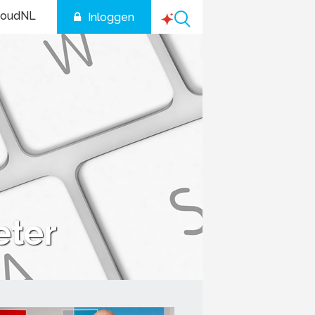
houdNL
Inloggen
ter