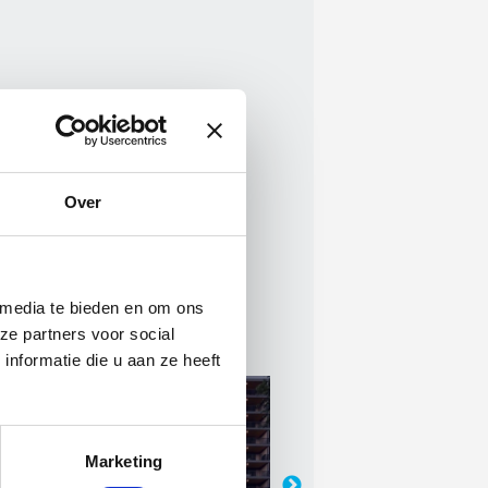
Over
 media te bieden en om ons
ze partners voor social
nformatie die u aan ze heeft
i 2026
13 juli 2026
ale regeling MIA\Vamil
OnderhoudNL Jaarve
Marketing
uleert duurzame
online beschikbaar: