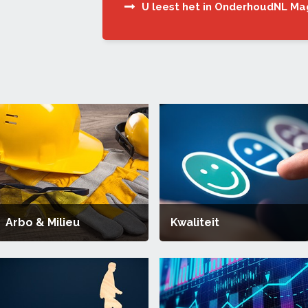
U leest het in OnderhoudNL Ma
Arbo & Milieu
Kwaliteit