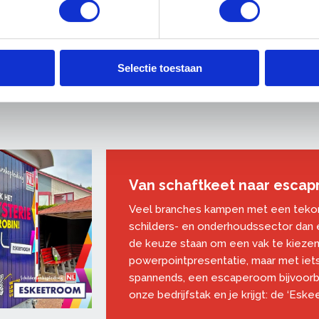
MijnLoopbaanInVastgoedonderhoud.nl
Innovatiefonds OnderhoudNL
Naar de cao's
Selectie toestaan
Van schaftkeet naar esca
Veel branches kampen met een tekort 
schilders- en onderhoudssector dan e
de keuze staan om een vak te kieze
powerpointpresentatie, maar met iets 
spannends, een escaperoom bijvoorbe
onze bedrijfstak en je krijgt: de ‘Eske