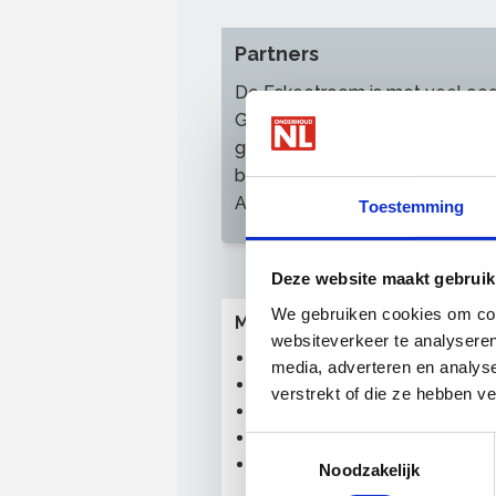
Partners
De Eskeetroom is met veel oo
Gloeidraad en gedecoreerd door
gesteld door acht bedrijven di
belangrijk vinden: Sikkens, Go
Altrex en Wijzonol.
Toestemming
Deze website maakt gebruik
We gebruiken cookies om cont
Meer over opleiden leerling
websiteverkeer te analyseren
Leerbedrijf worden
media, adverteren en analys
Stagiairs en stagevergoeding
verstrekt of die ze hebben v
Leerlingwerknemers en loon
De leermeester centraal
Toestemmingsselectie
Verkiezing Beste Leerbedrijf-
Noodzakelijk
Leermeester