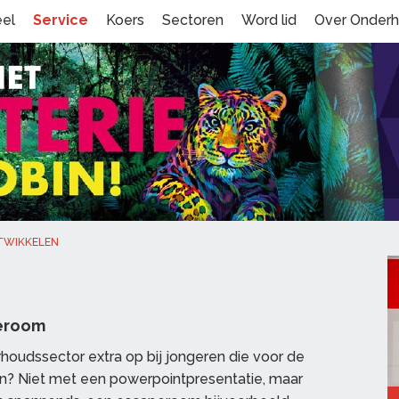
eel
Service
Koers
Sectoren
Word lid
Over Onder
NTWIKKELEN
peroom
rhoudssector extra op bij jongeren die voor de
n? Niet met een powerpointpresentatie, maar