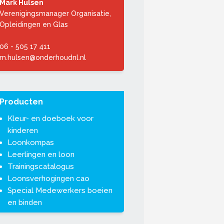
Mark Hulsen
Verenigingsmanager Organisatie,
Opleidingen en Glas
06 - 505 17 411
m.hulsen@onderhoudnl.nl
Producten
Kleur- en doeboek voor
kinderen
Loonkompas
Leerlingen en loon
Trainingscatalogus
Loonsverhogingen cao
Special Medewerkers boeien
en binden