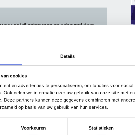
g voor detail ontworpen en gebouwd door
 Props & Zo. De materialen zijn beschikbaar
e het investeren in jonge vakmensen erg
udhaantje, Festool, PPG/Sigma, Showa, Deltec,
Details
 van cookies
ent en advertenties te personaliseren, om functies voor social
en
Meer over Leven lang
. Ook delen we informatie over uw gebruik van onze site met on
ontwikkelen
e. Deze partners kunnen deze gegevens combineren met andere i
Bij- en omscholen met subsidie
erzameld op basis van uw gebruik van hun services.
OnderhoudNL trainingen
Trainingen veiligheid met subsidie
Leerplatform
Voorkeuren
Statistieken
MijnVakMijnOntwikkeling.nl