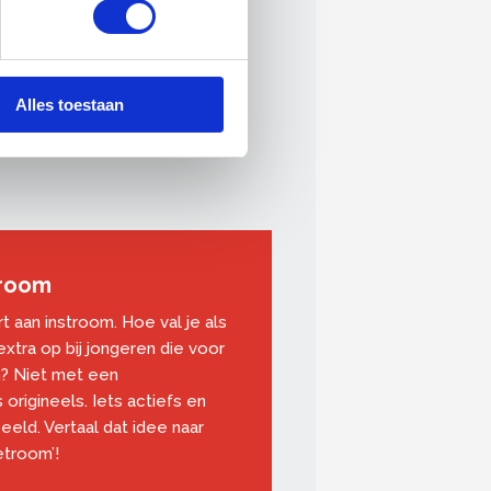
Alles toestaan
proom
aan instroom. Hoe val je als
xtra op bij jongeren die voor
n? Niet met een
origineels. Iets actiefs en
eld. Vertaal dat idee naar
etroom’!