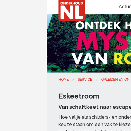
Actu
HOME
SERVICE
OPLEIDEN EN O
Eskeetroom
Van schaftkeet naar esca
Hoe val je als schilders- en onde
keuze staan om een vak te kieze