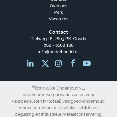
Over ons
Pers
Vacatures
Contact
Tielweg 16, 2803 PK Gouda
088 - 0188 188
info@onderhoudnl.nl
©
Koninklijke OnderhoudNL,
ondernemersorganisatie van en voor
vakspecialisten in (totaal) vastgoed-onderhoud,
renovatie, restauratie, isolatie, schilderen,
beglazing en industriële metaalconservering.