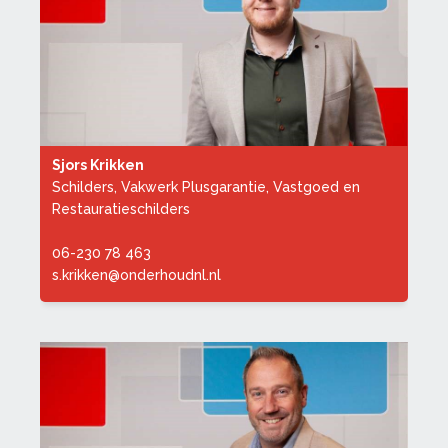
Sjors Krikken
Schilders, Vakwerk Plusgarantie, Vastgoed en
Restauratieschilders
06-230 78 463
s.krikken@onderhoudnl.nl