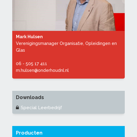
Mark Hulsen
Verenigingsmanager Organisatie, Opleidingen en
Glas
06 - 505 17 411
m.hulsen@onderhoudnl.nl
Downloads
Special Leerbedrijf
Producten