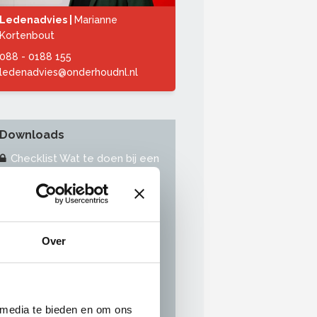
Ledenadvies |
Marianne
Kortenbout
088 - 0188 155
ledenadvies@onderhoudnl.nl
Downloads
Checklist Wat te doen bij een
incident of arbeidsongeval?
Checklist bij overlijden
medewerker
Alarmkaart voor in de keet of
Over
de bus
Meldingsformulier
Ongevallenverzekering
Toolboxmeeting Melding
 media te bieden en om ons
ongevallen en gevaarlijke