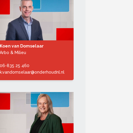
Koen van Domselaar
Arbo & Milieu
06-835 25 460
k.vandomselaar@onderhoudnl.nl