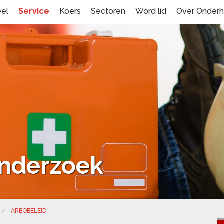
eel
Service
Koers
Sectoren
Word lid
Over Onder
nderzoek
ARBOBELEID