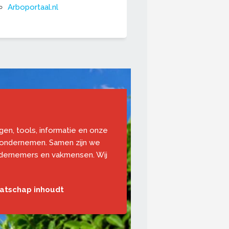
Arboportaal.nl
ngen, tools, informatie en onze
 ondernemen. Samen zijn we
ndernemers en vakmensen. Wij
aatschap inhoudt