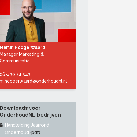
Martin Hoogerwaard
Manager Marketing &
Communicatie
06-430 24 543
m.hoogerwaard@onderhoudnl.nl
Downloads voor
OnderhoudNL-bedrijven
Handleiding Jaarrond
Onderhoud
(pdf)