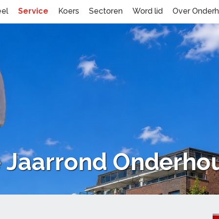
eel
Service
Koers
Sectoren
Word lid
Over Onder
Jaarrond Onderho