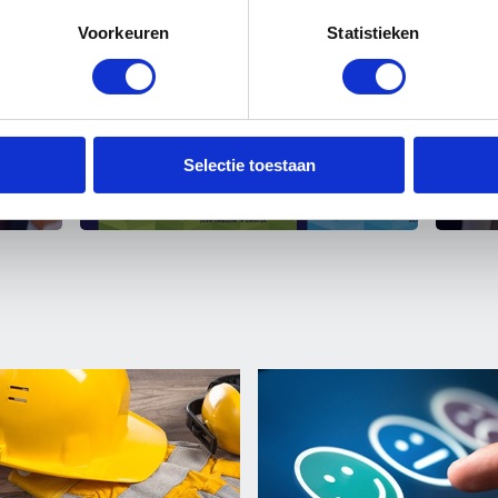
Voorkeuren
Statistieken
17 maart 2026
06 n
n
Met de campagne ‘Opeens weet
Drie
je wat je wil’ richt
pass
Schildersvakopleiding zich op
en o
aantrekken van jonge leerlingen
Selectie toestaan