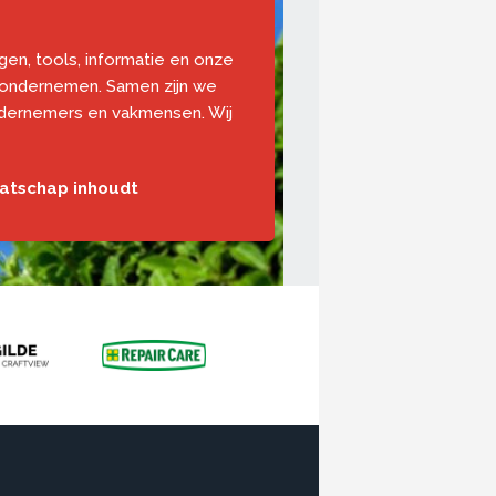
ngen, tools, informatie en onze
 ondernemen. Samen zijn we
ndernemers en vakmensen. Wij
aatschap inhoudt