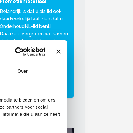
Promotiemateriaal
Belangrijk is dat ú als lid ook
daadwerkelijk laat zien dat u
OnderhoudNL-lid bent!
Daarmee vergroten we samen
de herkenbaarheid van de
OnderhoudNL-bedrijven in de
markt.
Autostickers
Over
Vlag OnderhoudNL
Logo OnderhoudNL
OnderhoudNL-campagnes
 media te bieden en om ons
ze partners voor social
nformatie die u aan ze heeft