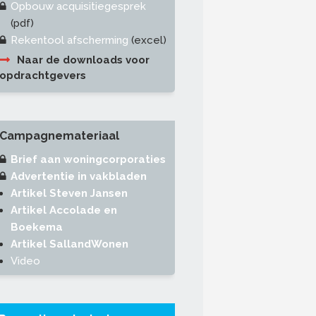
Opbouw acquisitiegesprek
(pdf)
Rekentool afscherming
(excel)
Naar de downloads voor
opdrachtgevers
Campagnemateriaal
Brief aan woningcorporaties
Advertentie in vakbladen
Artikel Steven Jansen
Artikel Accolade en
Boekema
Artikel SallandWonen
Video