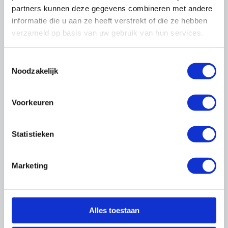
partners kunnen deze gegevens combineren met andere
Wilbert Teunissen
informatie die u aan ze heeft verstrekt of die ze hebben
Adviseur, Trainer, Developer afdeling Onderwijs en
verzameld op basis van uw gebruik van hun services.
Expertise Centrum
088-0188 138
|
06 - 539 78 094
Toestemmingsselectie
w.teunissen@onderhoudnl.nl
Noodzakelijk
Voorkeuren
Maarten Brand
Statistieken
Marketing
Maarten Brand is Nederlands bekendste stage-
expert. Hij geeft lezingen en trainingen en is
Alles toestaan
auteur van
Het Grote Stageboek voor
Werkgevers
dat werd genomineerd als