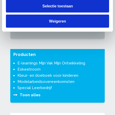
managementboek van het jaar.
Selectie toestaan
Samen met Wilbert Teunissen van
Weigeren
OnderhoudNL schrijft hij blogs met tips & tricks
voor leermeesters.
Producten
E-learnings Mijn Vak Mijn Ontwikkeling
Eskeetroom
Kleur- en doeboek voor kinderen
Modelarbeidsovereenkomsten
Special Leerbedrijf
Toon alles