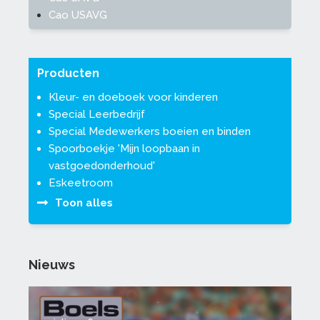
Cao USAVG
Producten
Kleur- en doeboek voor kinderen
Special Leerbedrijf
Special Medewerkers boeien en binden
Spoorboekje 'Mijn loopbaan in
vastgoedonderhoud'
Eskeetroom
Toon alles
Nieuws