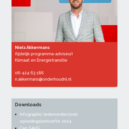
Niels Akkermans
(tijdelijk programma-adviseur)
Klimaat en Energietransitie
06-424 63 186
n.akkermans@onderhoudnl.nl
Downloads
Infographic ledenonderzoek
opleidingsbehoefte 2024
Cao SAVG