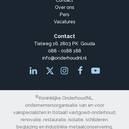
Contact
Over ons
Pers
Vacatures
Contact
Tielweg 16, 2803 PK Gouda
088 - 0188 188
info@onderhoudnl.nl
©
Koninklijke OnderhoudNL,
ondernemersorganisatie van en voor
vakspecialisten in (totaal) vastgoed-onderhoud,
renovatie, restauratie, isolatie, schilderen,
beglazing en industriële metaalconservering.