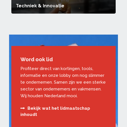
Techniek & Innovatie
Word ook lid
Profiteer direct van kortingen, tools,
informatie en onze lobby om nog slimmer
te ondernemen. Samen zijn we een sterke
sector van ondernemers en vakmensen.
Wij houden Nederland mooi.
Bekijk wat het lidmaatschap
inhoudt