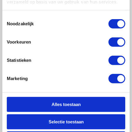
verzameld op basis van uw gebruik van hun services.
Nieuw traineeship helpt
Toestemmingsselectie
bedrijven én hbo’ers vooruit
Noodzakelijk
Planvormers, woonconsulenten,
coördinatoren duurzaamheid: in tijden van
Voorkeuren
arbeidskrapte zijn deze functies lastig te
vervullen. Om meer hoogopgeleide
Statistieken
jongeren te binden aan de sector,
lanceerde OnderhoudNL samen met
recruitmentpartner Building Heroes een
Marketing
tweejarig traineeship voor afgestudeerde
hbo’ers. De eerste deelnemers zijn
inmiddels bij lidbedrijven aan de slag!
Alles toestaan
U leest het in OnderhoudNL
Magazine
Selectie toestaan