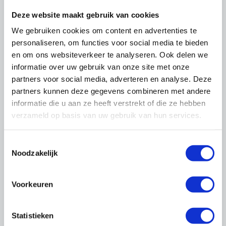
Deze website maakt gebruik van cookies
Lees ook Maartens andere blogs
We gebruiken cookies om content en advertenties te
personaliseren, om functies voor social media te bieden
en om ons websiteverkeer te analyseren. Ook delen we
Meer over dit onderwerp:
informatie over uw gebruik van onze site met onze
partners voor social media, adverteren en analyse. Deze
Begeleiding voor leermeesters
partners kunnen deze gegevens combineren met andere
Leermeester worden
informatie die u aan ze heeft verstrekt of die ze hebben
Erkend leerbedrijf worden
verzameld op basis van uw gebruik van hun services.
Leerlingen opleiden
Toestemmingsselectie
Naar Opleiden
Noodzakelijk
Voorkeuren
Meer over loopbaanontwikkeling
Duurzame inzetbaarheid
OnderhoudNL Trainingen
Statistieken