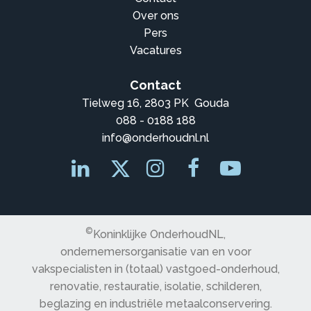
Over ons
Pers
Vacatures
Contact
Tielweg 16, 2803 PK Gouda
088 - 0188 188
info@onderhoudnl.nl
©
Koninklijke OnderhoudNL,
ondernemersorganisatie van en voor
vakspecialisten in (totaal) vastgoed-onderhoud,
renovatie, restauratie, isolatie, schilderen,
beglazing en industriële metaalconservering.