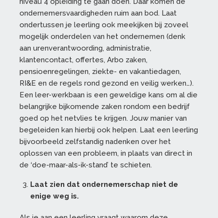
niveau 4 opleiding te gaan doen. Daar komen de
ondernemersvaardigheden ruim aan bod. Laat
ondertussen je leerling ook meekijken bij zoveel
mogelijk onderdelen van het ondernemen (denk
aan urenverantwoording, administratie,
klantencontact, offertes, Arbo zaken,
pensioenregelingen, ziekte- en vakantiedagen,
RI&E en de regels rond gezond en veilig werken…).
Een leer-werkbaan is een geweldige kans om al die
belangrijke bijkomende zaken rondom een bedrijf
goed op het netvlies te krijgen. Jouw manier van
begeleiden kan hierbij ook helpen. Laat een leerling
bijvoorbeeld zelfstandig nadenken over het
oplossen van een probleem, in plaats van direct in
de ‘doe-maar-als-ik-stand’ te schieten.
Laat zien dat ondernemerschap niet de
enige weg is.
Als je aan een leerling vraagt waarom deze