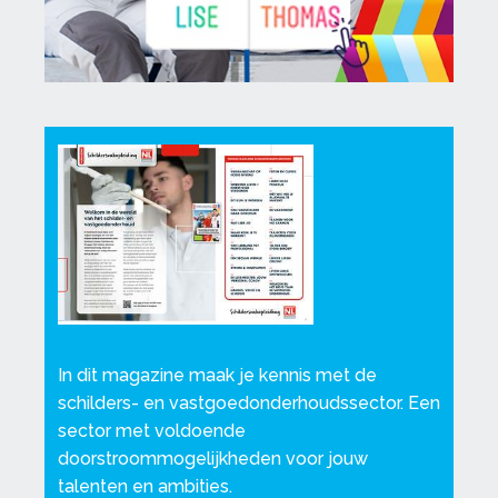
In dit magazine maak je kennis met de
schilders- en vastgoedonderhoudssector. Een
sector met voldoende
doorstroommogelijkheden voor jouw
talenten en ambities.