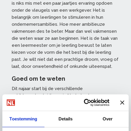
is niks mis met een paar jaartjes ervaring opdoen
onder de vleugels van een werkgever. Het is
belangrijk om leerlingen te stimuleren in hun
ondernemersambities. Hoe meer ambitieuze
vakmensen des te beter. Maar dan wel vakmensen
die weten waar ze aan beginnen. Het is de taak van
een leermeester om je leerling bewust te laten
kiezen voor de vorm die het best bij die leerling
past. Je wilt niet dat een prachtige droom, vroeg of
laat, door onwetendheid of onkunde uiteenspat.
Goed om te weten
Dit najaar start bij de verschillende
schildersvakopleidingen in Nederland, voor
leerlingen, de workshop ‘Wie is de Baas?’. Daarin
worden ze meegenomen in ondernemerschap en
werknemerschap. Daarmee kunnen ze straks
Toestemming
Details
Over
weloverwogen de keuze maken die het best bij
hen past.