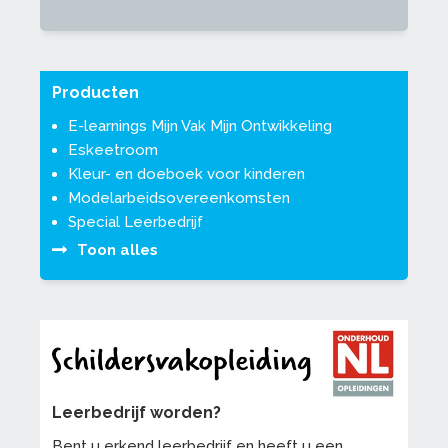
Producten
E-learnings Mijn Vak Mijn Ontwikkeling
Eskeetroom
Kleur- en doeboek voor kinderen
Modelarbeidsovereenkomsten
Special Leerbedrijf
Toon alles
Leerbedrijf worden?
Bent u erkend leerbedrijf en heeft u een