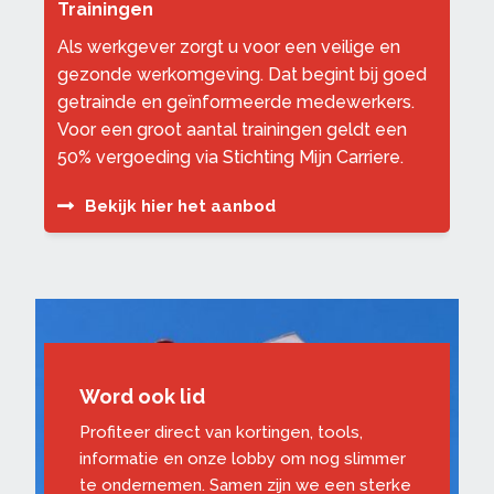
Trainingen
Als werkgever zorgt u voor een veilige en
gezonde werkomgeving. Dat begint bij goed
getrainde en geïnformeerde medewerkers.
Voor een groot aantal trainingen geldt een
50% vergoeding via
Stichting Mijn Carriere
.
Bekijk hier het aanbod
Word ook lid
Profiteer direct van kortingen, tools,
informatie en onze lobby om nog slimmer
te ondernemen. Samen zijn we een sterke