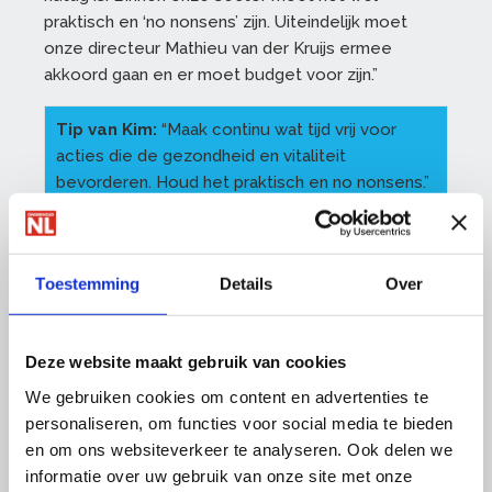
praktisch en ‘no nonsens’ zijn. Uiteindelijk moet
onze directeur Mathieu van der Kruijs ermee
akkoord gaan en er moet budget voor zijn.”
Tip van Kim:
“Maak continu wat tijd vrij voor
acties die de gezondheid en vitaliteit
bevorderen. Houd het praktisch en no nonsens.”
Ook jouw bedrijf kan stappen zetten richting
Toestemming
Details
Over
meer vitaliteit. Ontdek de mogelijkheden,
benut de beschikbare tools en ondersteuning
en zie de positieve effecten op de gezondheid
Deze website maakt gebruik van cookies
en vitaliteit van jouw team!
We gebruiken cookies om content en advertenties te
Hoe vitaal is Kim zelf?
personaliseren, om functies voor social media te bieden
“Ik eet gezond, loop ommetjes met de collega’s
en om ons websiteverkeer te analyseren. Ook delen we
van kantoor en sport en wandel in mijn vrije tijd. Ik
informatie over uw gebruik van onze site met onze