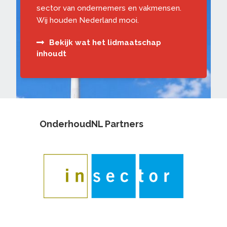
sector van ondernemers en vakmensen.
Wij houden Nederland mooi.
Bekijk wat het lidmaatschap
inhoudt
OnderhoudNL Partners