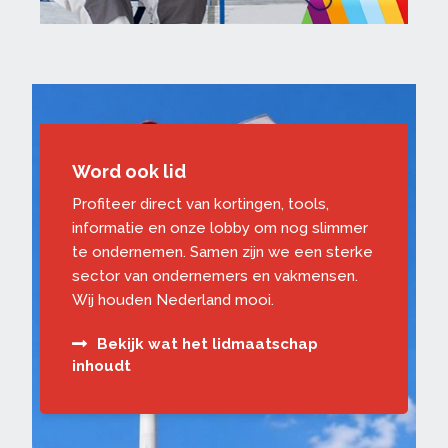
Word ook lid
Profiteer direct van kortingen, tools,
informatie en onze lobby om nog slimmer
te ondernemen. Samen zijn we een sterke
sector van ondernemers en vakmensen.
Wij houden Nederland mooi.
Bekijk wat het lidmaatschap
inhoudt