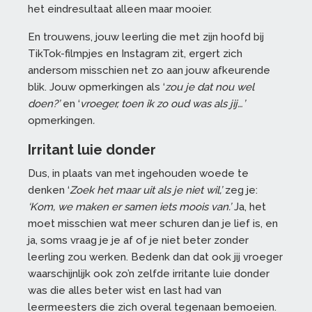
het eindresultaat alleen maar mooier.
En trouwens, jouw leerling die met zijn hoofd bij
TikTok-filmpjes en Instagram zit, ergert zich
andersom misschien net zo aan jouw afkeurende
blik. Jouw opmerkingen als ‘
zou je dat nou wel
doen?’
en ‘
vroeger, toen ik zo oud was als jij…’
opmerkingen
.
Irritant luie donder
Dus, in plaats van met ingehouden woede te
denken ‘
Zoek het maar uit als je niet wil,’
zeg je:
‘Kom, we maken er samen iets moois van.’
Ja, het
moet misschien wat meer schuren dan je lief is, en
ja, soms vraag je je af of je niet beter zonder
leerling zou werken. Bedenk dan dat ook jij vroeger
waarschijnlijk ook zo’n zelfde irritante luie donder
was die alles beter wist en last had van
leermeesters die zich overal tegenaan bemoeien.