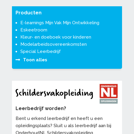
Producten
E-learnings Mijn Vak Mijn Ontwikkeling
Eskeetroom
Kleur- en doeboek voor kinderen
Modelarbeidsovereenkomsten
Special Leerbedrijf
Toon alles
Leerbedrijf worden?
Bent u erkend leerbedrijf en heeft u een
opleidingsplaats? Sluit u als leerbedrijf aan bij
OnderhoudNL Schildersvakopleiding.