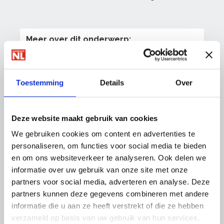
Meer over dit onderwerp:
Begeleiding voor leermeesters
Leermeester worden
Erkend leerbedrijf worden
Toestemming
Details
Over
Leerlingen opleiden
Naar Opleiden
Deze website maakt gebruik van cookies
We gebruiken cookies om content en advertenties te
personaliseren, om functies voor social media te bieden
en om ons websiteverkeer te analyseren. Ook delen we
Meer over loopbaanontwikkeling
informatie over uw gebruik van onze site met onze
Duurzame inzetbaarheid
partners voor social media, adverteren en analyse. Deze
OnderhoudNL Trainingen
partners kunnen deze gegevens combineren met andere
Bij- en omscholen met subsidie
informatie die u aan ze heeft verstrekt of die ze hebben
verzameld op basis van uw gebruik van hun services.