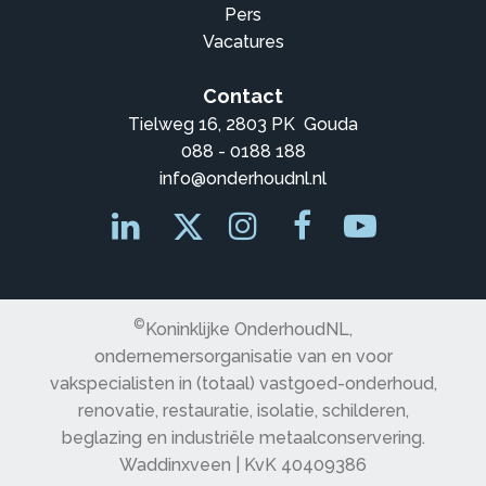
Pers
Vacatures
Contact
Tielweg 16, 2803 PK Gouda
088 - 0188 188
info@onderhoudnl.nl
©
Koninklijke OnderhoudNL,
ondernemersorganisatie van en voor
vakspecialisten in (totaal) vastgoed-onderhoud,
renovatie, restauratie, isolatie, schilderen,
beglazing en industriële metaalconservering.
Waddinxveen | KvK 40409386