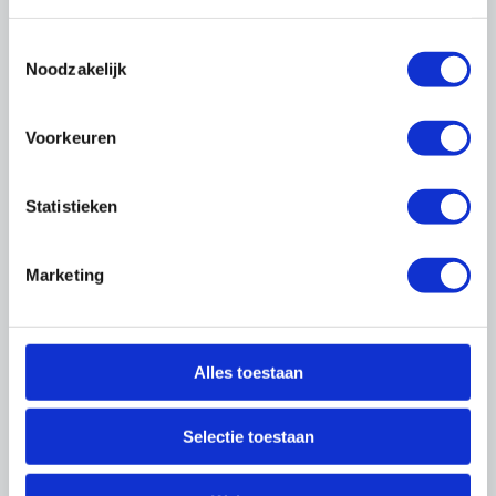
Naar de cao's
Toestemmingsselectie
Noodzakelijk
Voorkeuren
Statistieken
Marketing
Wilbert Teunissen
Adviseur, Trainer, Developer afdeling Onderwijs en
Alles toestaan
Expertise Centrum
088-0188 138
|
06 - 539 78 094
Selectie toestaan
w.teunissen@onderhoudnl.nl