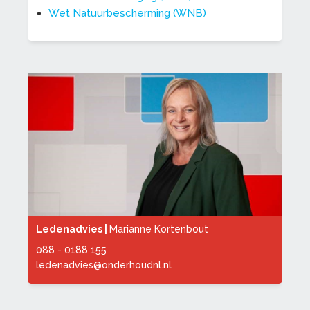
Wet Natuurbescherming (WNB)
Ledenadvies |
Marianne Kortenbout
088 - 0188 155
ledenadvies@onderhoudnl.nl