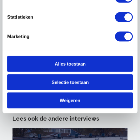
Statistieken
Producten
RGS CO
Monitor
2
Marketing
Links
Alles toestaan
TKI Bouw en Techniek
Circulaire Bouweconomie
Platform CB’23
Selectie toestaan
Platform 31
Circulaire bouwcatalogus
Weigeren
Lees ook de andere interviews