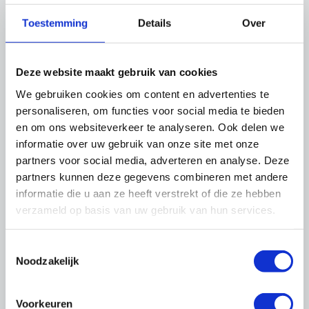
Toestemming
Details
Over
Deze website maakt gebruik van cookies
We gebruiken cookies om content en advertenties te
personaliseren, om functies voor social media te bieden
en om ons websiteverkeer te analyseren. Ook delen we
informatie over uw gebruik van onze site met onze
Niels Akkermans
partners voor social media, adverteren en analyse. Deze
(tijdelijk programma-adviseur)
partners kunnen deze gegevens combineren met andere
Klimaat en Energietransitie
informatie die u aan ze heeft verstrekt of die ze hebben
06-424 63 186
|
Stuur een e-mail
verzameld op basis van uw gebruik van hun services.
Toestemmingsselectie
Noodzakelijk
Downloads
Beleidsplan 2020-2023
Voorkeuren