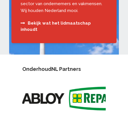
sector van ondernemers en vakmensen.
Wij houden Nederland mooi.
Bekijk wat het lidmaatschap
inhoudt
OnderhoudNL Partners