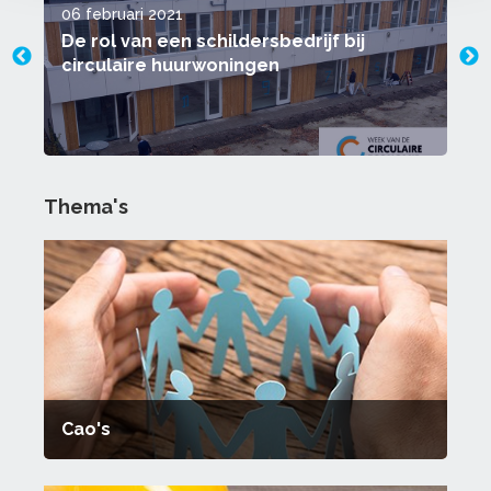
06 februari 2021
0
De rol van een schildersbedrijf bij
C
circulaire huurwoningen
Thema's
Cao's