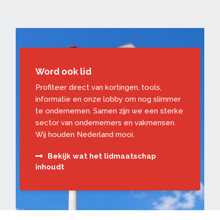
Word ook lid
Profiteer direct van kortingen, tools,
informatie en onze lobby om nog slimmer
te ondernemen. Samen zijn we een sterke
sector van ondernemers en vakmensen.
Wij houden Nederland mooi.
Bekijk wat het lidmaatschap
inhoudt