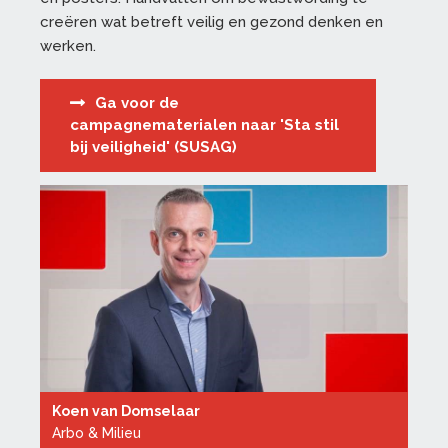
creëren wat betreft veilig en gezond denken en
werken.
Ga voor de
campagnematerialen naar 'Sta stil
bij veiligheid' (SUSAG)
Koen van Domselaar
Arbo & Milieu