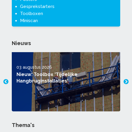
Gesprekstarters
Toolboxen
Miniscan
Nieuws
03 augustus 2026
2
Nieuw: Toolbox 'Tijdelijke
Hangbruginstallaties'
Thema's