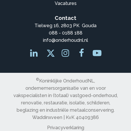
Vacatures
Contact
Tielweg 16, 2803 PK Gouda
088 - 0188 188
info@onderhoudnl.nl
©
Koninklijke OnderhoudNL,
ondernemersorganisatie van en voor
vakspecialisten in (totaal) vastgoed-onderhoud,
renovatie, restauratie, isolatie, schilderen,
beglazing en industriële metaalconservering.
Waddinxveen | KvK 40409386
Privacyverklaring