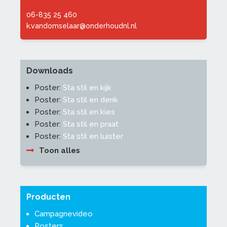
06-835 25 460
k.vandomselaar@onderhoudnl.nl
Downloads
Poster:
Sta stil en kijk
Poster:
Sta stil en denk
Poster:
Sta stil en kies
Poster:
Sta stil en praat
Poster:
Sta stil en luister
Toon alles
Producten
Campagnevideo
Posters