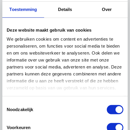
Toestemming
Details
Over
Deze website maakt gebruik van cookies
We gebruiken cookies om content en advertenties te
Jeroen van Dorp
Projecten, Partners en Industrieel
personaliseren, om functies voor social media te bieden
en om ons websiteverkeer te analyseren. Ook delen we
06-208 34 871
informatie over uw gebruik van onze site met onze
j.vandorp@onderhoudnl.nl
partners voor social media, adverteren en analyse. Deze
partners kunnen deze gegevens combineren met andere
informatie die u aan ze heeft verstrekt of die ze hebben
verzameld op basis van uw gebruik van hun services.
Ook Industrieel Partner worden?
Neem dan contact op met sectormanager
Toestemmingsselectie
Industrieel
Jeroen van Dorp
.
Noodzakelijk
Voorkeuren