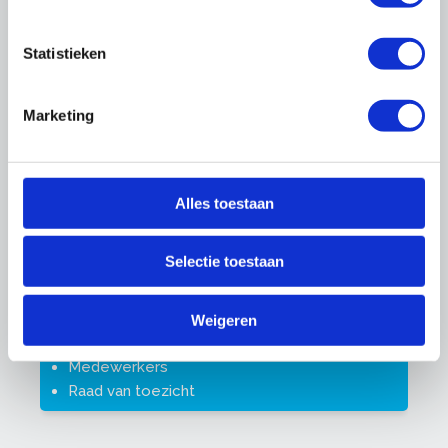
Sectoren
Glas
Statistieken
Industrieel
Restauratieschilders
Marketing
Schilders
Totaal
Vastgoed
Meer over onze sectoren
Alles toestaan
Selectie toestaan
Meer over onze organisatie
Bestuur
Weigeren
Commissies
Medewerkers
Raad van toezicht