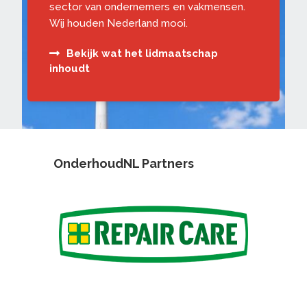
sector van ondernemers en vakmensen.
Wij houden Nederland mooi.
Bekijk wat het lidmaatschap
inhoudt
OnderhoudNL Partners