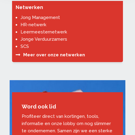
Netwerken
Jong Management
HR-netwerk
Leermeesternetwerk
Jonge Verduurzamers
SCS
Meer over onze netwerken
Word ook lid
Profiteer direct van kortingen, tools,
informatie en onze lobby om nog slimmer
te ondernemen. Samen zijn we een sterke