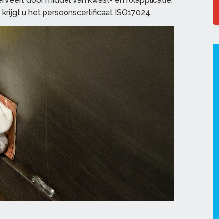
rveert door middel van kwast- en rolapplicatie.
krijgt u het persoonscertificaat ISO17024.