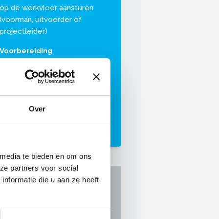
op de werkvloer aansturen
(voorman, uitvoerder of
projectleider)
Voorbereiding
Ongeveer 2 - 4 uur voor het
vooraf doornemen van het
cursusmateriaal
Leervorm
Over
Klassikale theorie- en
praktijklessen
 media te bieden en om ons
ze partners voor social
Investering per deelnemer
nformatie die u aan ze heeft
Leden OnderhoudNL: €919,-
Niet-/aspirant-leden