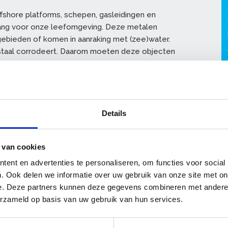
ffshore platforms, schepen, gasleidingen en
 belang voor onze leefomgeving. Deze metalen
 gebieden of komen in aanraking met (zee)water.
 staal corrodeert. Daarom moeten deze objecten
grote deel van de gebreken in de
n aan applicatiefouten. Goed opgeleide
 hebben en die beschikken over de juiste
talen objecten in stand te houden.
Details
 u examen doen. Als u daarvoor slaagt, ontvangt u
 van cookies
7024. Dit certificaat is 5 jaar geldig.
ent en advertenties te personaliseren, om functies voor social
. Ook delen we informatie over uw gebruik van onze site met on
e. Deze partners kunnen deze gegevens combineren met andere i
aan bod:
erzameld op basis van uw gebruik van hun services.