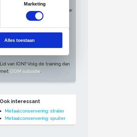
OnderhoudNL: €1.255,-
Marketing
Alle prijzen zijn exclusief 21% btw
Let op
: Per 1 juli 2025 is het niet
meer mogelijk om subsidie voor
deze training aan te vragen bij
Alles toestaan
Stichting Mijn Carrière. >
Kijk hier
voor meer informatie
.
Lid van ION? Volg de training dan
met
OOM subsidie
.
Ook interessant
Metaalconservering: straler
Metaalconservering: spuiter