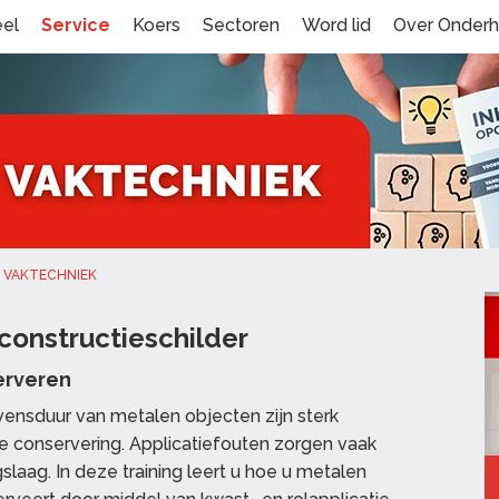
eel
Service
Koers
Sectoren
Word lid
Over Onder
VAKTECHNIEK
constructieschilder
erveren
vensduur van metalen objecten zijn sterk
de conservering. Applicatiefouten zorgen vaak
laag. In deze training leert u hoe u metalen