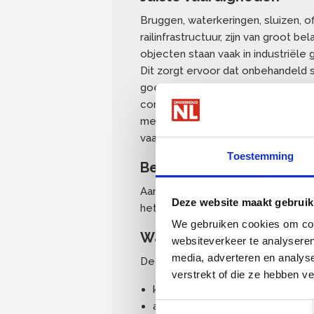
Bruggen, waterkeringen, sluizen, o
railinfrastructuur, zijn van groot
objecten staan vaak in industriële
Dit zorgt ervoor dat onbehandeld
goed beschermd worden. Het over
conserveringslaag is vaak te wijte
medewerkers die kennis van zaken
vaardigheden, zijn een must om me
Toestemming
Behaal het certificaat
Aan het einde van de training kunt
Deze website maakt gebruik
het persoonscertificaat conform ISO1
We gebruiken cookies om cont
Wat leert u?
websiteverkeer te analyseren
media, adverteren en analys
De volgende onderwerpen komen 
verstrekt of die ze hebben v
kwaliteit
arbeidsomstandigheden
Toestemmingsselectie