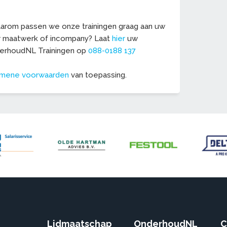
 Daarom passen we onze trainingen graag aan uw
r maatwerk of incompany? Laat
hier
uw
derhoudNL Trainingen op
088-0188 137
emene voorwaarden
van toepassing.
Lidmaatschap
OnderhoudNL
C