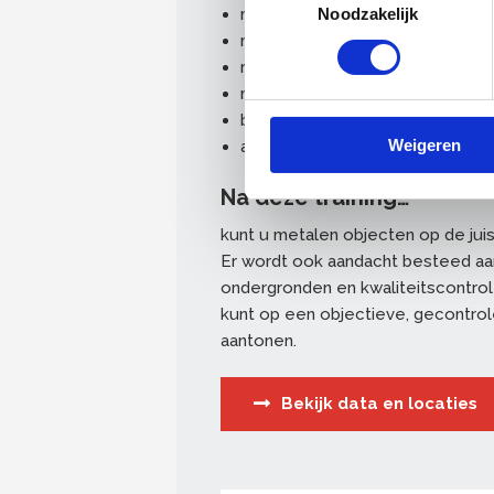
milieu
Noodzakelijk
metaal, corrosie en preventie
reinigen en ontvetten
mechanisch voorbehandelen
basiskennis verf
Weigeren
applicatiemethoden: kwasten en
Na deze training…
kunt u metalen objecten op de juis
Er wordt ook aandacht besteed aa
ondergronden en kwaliteitscontro
kunt op een objectieve, gecontro
aantonen.
Bekijk data en locaties