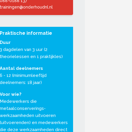
088-0188 137
trainingen@onderhoudnl.nl
Praktische informatie
Duur
3 dagdelen van 3 uur (2
theorielessen en 1 praktijkles)
Aantal deelnemers
6 - 12 (minimumleeftijd
deelnemers: 18 jaar)
Voor wie?
Medewerkers die
metaalconserverings-
werkzaamheden uitvoeren
(uitvoerenden) en medewerkers
die deze werkzaamheden direct