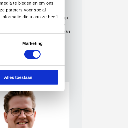
 media te bieden en om ons
ze partners voor social
nformatie die u aan ze heeft
p het vastgestelde beleid als op
rt vier keer per jaar, waarbij de
evens de secretaris van de Raad van
Marketing
Alles toestaan