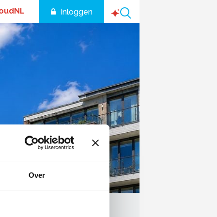
houdNL
Inloggen
NL
Over