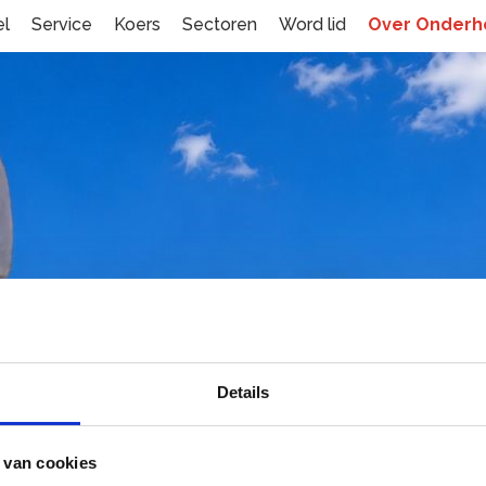
el
Service
Koers
Sectoren
Word lid
Over Onder
toezicht Onderhoud
Details
ANISATIE
RAAD VAN TOEZICHT
 van cookies