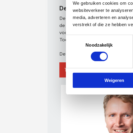
We gebruiken cookies om cont
De Raad van Toezicht
websiteverkeer te analyseren
media, adverteren en analys
De Raad van Toezicht houdt namen
verstrekt of die ze hebben v
de financiën. Daarnaast werkt de Ra
voorzitter en directeur van Onderh
Toestemmingsselectie
Toezicht.
Noodzakelijk
De Raad van Toezicht werkt met e
Toon alles
Lid
Weigeren