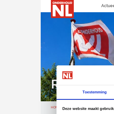
Actue
Raad van 
Toestemming
HOME
OVER ONDERHOUDNL
ORG
Deze website maakt gebruik