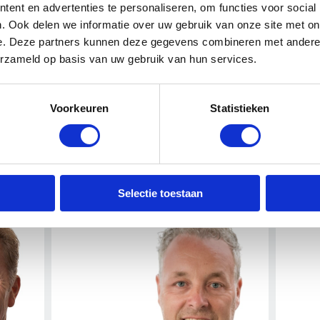
ent en advertenties te personaliseren, om functies voor social
. Ook delen we informatie over uw gebruik van onze site met on
e. Deze partners kunnen deze gegevens combineren met andere i
s de leden toezicht op het bestuur van OnderhoudNL, zowel o
erzameld op basis van uw gebruik van hun services.
ad als klankbord voor het bestuur. De Raad van Toezicht vergade
oudNL altijd aanwezig zijn. De directeur van de vereniging is t
Voorkeuren
Statistieken
en reglement: >
Bekijk het RvT-reglement
Selectie toestaan