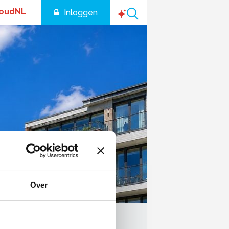
houdNL
Inloggen
Over