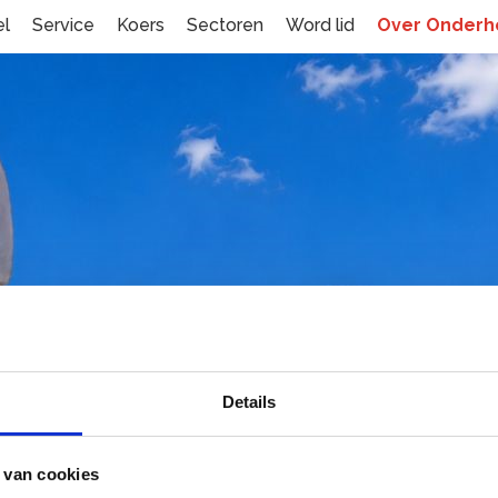
el
Service
Koers
Sectoren
Word lid
Over Onder
nderhoudNL
Details
ANISATIE
BESTUUR
 van cookies