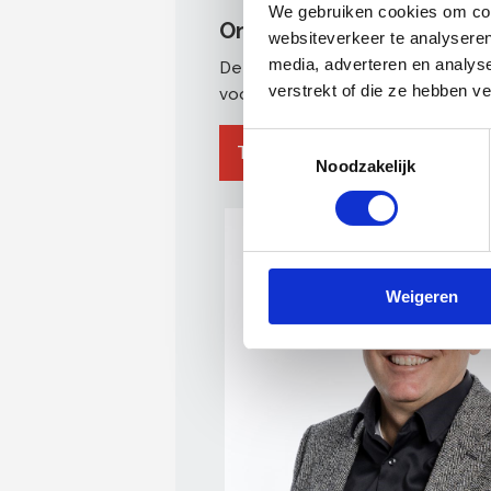
We gebruiken cookies om cont
Onze bestuursleden
websiteverkeer te analyseren
media, adverteren en analys
De bestuursleden zijn uit de lede
verstrekt of die ze hebben v
voorzitter, die ook van buitenaf m
Toestemmingsselectie
Toon alles
Lid
Penn
Noodzakelijk
Weigeren