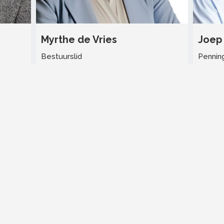
Myrthe de Vries
Joep
Bestuurslid
Pennin
Stuur mij een e-mail
Stuur m
Tel:
06 - 18 87 28 19
Tel:
06 