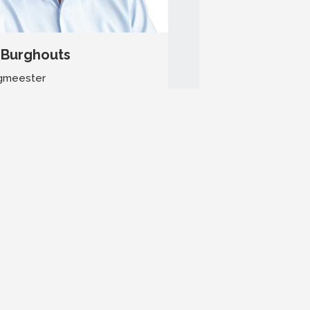
 Burghouts
gmeester
ij een e-mail
- 23 01 17 98