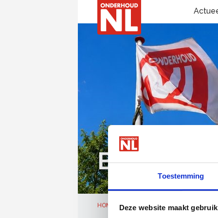
Actue
Bestuur O
Toestemming
HOME
OVER ONDERHOUDNL
ORG
Deze website maakt gebruik