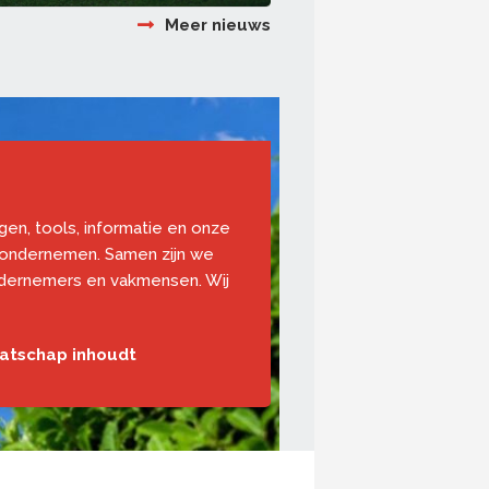
Meer nieuws
ngen, tools, informatie en onze
 ondernemen. Samen zijn we
ndernemers en vakmensen. Wij
aatschap inhoudt