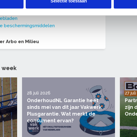
Selectie toestaan
ragen over de RI&E
 aan de
pictogrammen
iebladen
ke beschermingsmiddelen
r Arbo en Milieu
n week
28 juli 2026
27 jul
OnderhoudNL Garantie heet
Part
sinds mei van dit jaar Vakwerk
zijn
Plusgarantie. Wat merkt de
Onde
consument ervan?