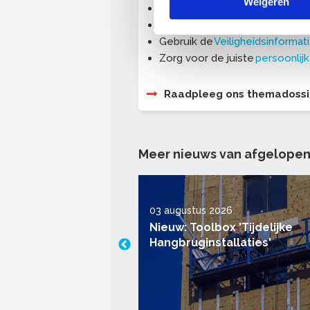
Weigeren
Dit zijn
de 10 meest gestelde v
Gevaarlijke stoffen herkennen
Gebruik de
Veiligheidsinformat
Zorg voor de juiste
persoonlij
Raadpleeg ons themadossie
Meer nieuws van afgelope
03 augustus 2026
L-keurmerk heet nu
Nieuw: Toolbox 'Tijdelijke
garantie: welke rol
Hangbruginstallaties'
rhoudNL spelen?