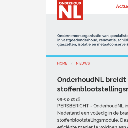
Actu
HOME
NIEUWS
OnderhoudNL breidt l
stoffenblootstelling
09-02-2026
PERSBERICHT - OnderhoudNL intr
Nederland een volledig in de bra
stoffenblootstellingsmodule. De
efficiënte manier te voldoen aa