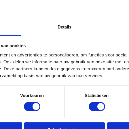
 branche RI&E, krijgen zij toegang tot de
en of begeleiding voor de blootstellingsmodule
rgt OnderhoudNL dat de tool correct en
Details
ingen vinden vanaf het voorjaar plaats.
udNL bedrijven om veiliger te werken, kosten te
 van cookies
le wetgeving.
ent en advertenties te personaliseren, om functies voor social
kende branche RI&E van OnderhoudNL
. Ook delen we informatie over uw gebruik van onze site met on
e. Deze partners kunnen deze gegevens combineren met andere i
erzameld op basis van uw gebruik van hun services.
erander je
cookie-instellingen
om gebruik te
liteit.
Voorkeuren
Statistieken
e stoffen