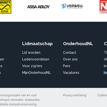
Lidmaatschap
OnderhoudNL
C
Lid worden
Contact
T
en
Ledenvoordelen
Over ons
0
es
Voor zzp'ers
Pers
i
s
MijnOnderhoudNL
Vacatures
rsorganisatie van en voor
Privacyverklaring
Cookie
rhoud, renovatie, restauratie,
ustriële metaalconservering.