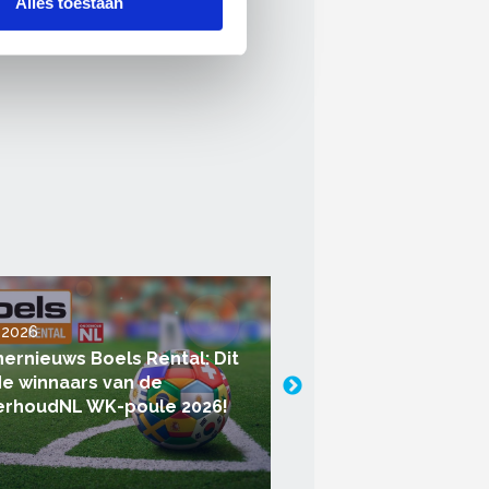
Alles toestaan
i 2026
21 juli 2026
nernieuws Boels Rental: Dit
Aedes publiceert o
 de winnaars van de
naar onderhoudsko
rhoudNL WK-poule 2026!