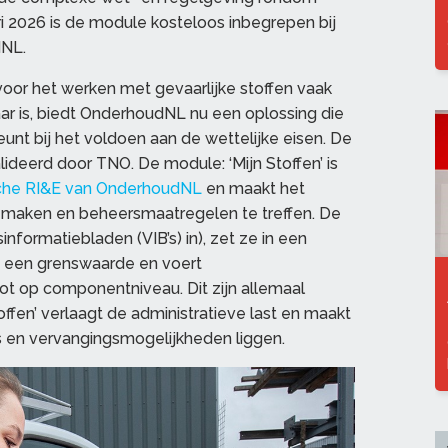
ari 2026 is de module kosteloos inbegrepen bij
dNL.
oor het werken met gevaarlijke stoffen vaak
aar is, biedt OnderhoudNL nu een oplossing die
unt bij het voldoen aan de wettelijke eisen. De
ideerd door TNO. De module: ‘Mijn Stoffen’ is
che RI&E van OnderhoudNL
en maakt het
 te maken en beheersmaatregelen te treffen. De
informatiebladen (VIB’s) in), zet ze in een
t een grenswaarde en voert
tot op componentniveau. Dit zijn allemaal
toffen’ verlaagt de administratieve last en maakt
’s en vervangingsmogelijkheden liggen.