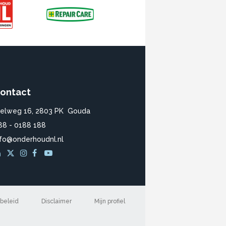
ontact
ielweg 16, 2803 PK Gouda
88 - 0188 188
nfo@onderhoudnl.nl
beleid
Disclaimer
Mijn profiel