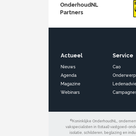
OnderhoudNL
Partners
Actueel
Service
Nieuws
Cao
Agenda
Onderwerp
Magazine
Ledenadvi
Webinars
Campagne
©
Koninklijke OnderhoudNL, onderneme
vakspecialisten in (totaal) vastgoed-onde
isolatie, schilderen, beglazing en ind