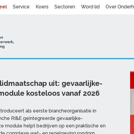
eel
Service
Koers
Sectoren
Word lid
Over Onder
idmaatschap uit: gevaarlijke-
smodule kosteloos vanaf 2026
oduceert als eerste brancheorganisatie in
nche RI&E geïntegreerde gevaarlijke-
ze module helpt bedrijven op een praktische en
n de complexe wet- en regelgeving rondom