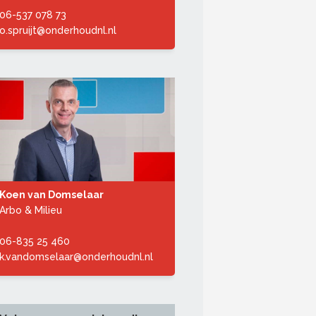
06-537 078 73
o.spruijt@onderhoudnl.nl
Koen van Domselaar
Arbo & Milieu
06-835 25 460
k.vandomselaar@onderhoudnl.nl