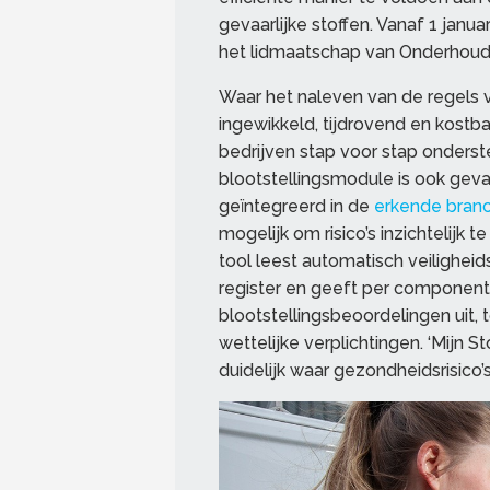
gevaarlijke stoffen. Vanaf 1 janu
het lidmaatschap van Onderhou
Waar het naleven van de regels v
ingewikkeld, tijdrovend en kostb
bedrijven stap voor stap onderste
blootstellingsmodule is ook geval
geïntegreerd in de
erkende bran
mogelijk om risico’s inzichtelijk
tool leest automatisch veiligheids
register en geeft per componen
blootstellingsbeoordelingen uit, 
wettelijke verplichtingen. ‘Mijn S
duidelijk waar gezondheidsrisico