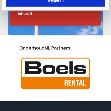
Weigeren
Bekijk wat het lidmaatschap
inhoudt
OnderhoudNL Partners