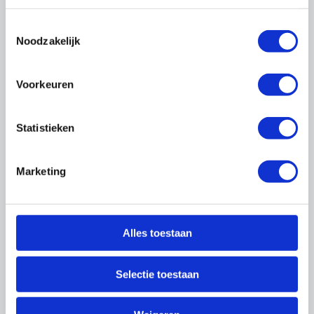
Nieuwsbrief OnderhoudNL
Toestemmingsselectie
Noodzakelijk
Magazine
Voorkeuren
Lees ons magazine
Statistieken
Marketing
Word ook lid
Alles toestaan
Profiteer direct van kortingen, tools,
informatie en onze lobby om nog slimmer
te ondernemen. Samen zijn we een sterke
Selectie toestaan
sector van ondernemers en vakmensen.
Wij houden Nederland mooi.