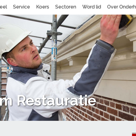
eel
Service
Koers
Sectoren
Word lid
Over Onder
m Restauratie