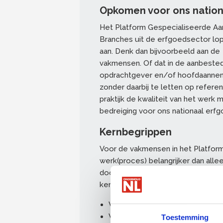
Opkomen voor ons nation
Het Platform Gespecialiseerde Aann
Branches uit de erfgoedsector lo
aan. Denk dan bijvoorbeeld aan d
vakmensen. Of dat in de aanbeste
opdrachtgever en/of hoofdaanneme
zonder daarbij te letten op referen
praktijk de kwaliteit van het werk m
bedreiging voor ons nationaal erfg
Kernbegrippen
Voor de vakmensen in het Platfor
werk(proces) belangrijker dan all
door gespecialiseerde (ambachtelij
kernbegrippen:
Vakmanschap eerst
Werk omwille van het werk zelf
Toestemming