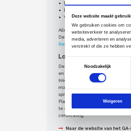
Behoud van monumentale archi
Erfgoed telt
Deze website maakt gebruik
Werken met en certificering via k
We gebruiken cookies om cont
Alle betrokken bedrijven werken v
websiteverkeer te analyseren
Deze kwaliteitsrichtlijnen zijn op
media, adverteren en analys
Restauratiekwaliteit Monumenten
verstrekt of die ze hebben v
Lobbyen en bruggen sla
Toestemmingsselectie
De bedrijven in de sector zetten z
Noodzakelijk
en vragen onder meer aandacht voo
(middels kwaliteitsrichtlijnen en ce
monumenteneigenaren. Het GA-Plat
spreken over de ontwikkelingen in 
Weigeren
Platform werkbezoeken voor polit
te slaan tussen het bureau en de w
certificering.
Naar de website van het GA-