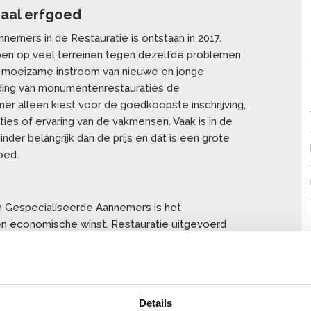
aal erfgoed
emers in de Restauratie is ontstaan in 2017.
pen op veel terreinen tegen dezelfde problemen
e moeizame instroom van nieuwe en jonge
ding van monumentenrestauraties de
r alleen kiest voor de goedkoopste inschrijving,
ties of ervaring van de vakmensen. Vaak is in de
inder belangrijk dan de prijs en dát is een grote
oed.
m Gespecialiseerde Aannemers is het
een economische winst. Restauratie uitgevoerd
ke) bedrijven is gekoppeld aan een aantal
Details