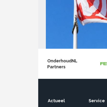
OnderhoudNL
Partners
Actueel
Service