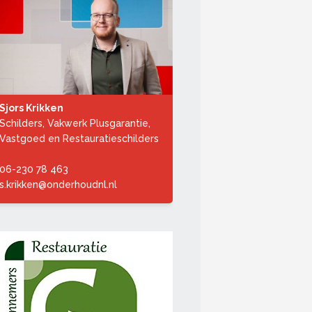
Sjors Krikken
Schilders, Vakwerk Plusgarantie,
Vastgoed en Restauratieschilders
06-230 78 463
s.krikken@onderhoudnl.nl