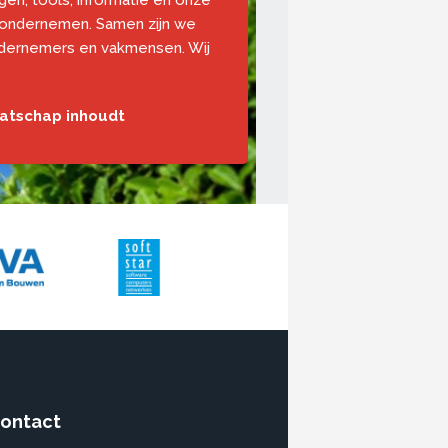
ngen, tools, informatie en onze
 ondernemen. Samen zijn we
ndernemers en vakmensen. Wij
aatschap inhoudt
ontact