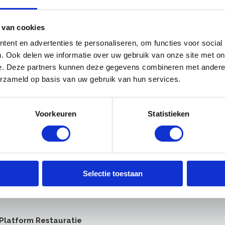
tectuur
 van cookies
waliteitsrichtlijnen
ent en advertenties te personaliseren, om functies voor social
olgens de kwaliteitsrichtlijnen voor monumenten.
. Ook delen we informatie over uw gebruik van onze site met on
gesteld door de
Stichting Erkende
e. Deze partners kunnen deze gegevens combineren met andere i
zorg
(ERM).
erzameld op basis van uw gebruik van hun services.
an
ich in voor de continuïteit van het vakmanschap
Voorkeuren
Statistieken
r de opleidingen, de bewaking van de kwaliteit
rtificering) en een goede voorlichting aan
form komt drie keer per jaar bijeen om te
de restauratiebranche. Daarnaast organiseert het
Selectie toestaan
ici en beleidsmakers om op die manier een brug
erkvloer en te lobbyen voor kwaliteitsborging via
Platform Restauratie