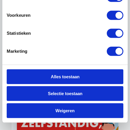
Rob de Lang
Regiomanager Midden
Voorkeuren
06 - 406 14 586
r.delang@onderhoudnl.nl
Statistieken
Marketing
Altijd op de hoogte blijven?
Meld je aan voor de nieuwsbrief
Alles toestaan
Selectie toestaan
Weigeren