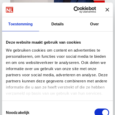
Erwin van Spronsen
Toestemming
Details
Over
Regiomanager Zuid
06-59 82 75 63
Deze website maakt gebruik van cookies
e.vanspronsen@onderhoudnl.nl
We gebruiken cookies om content en advertenties te
personaliseren, om functies voor social media te bieden
en om ons websiteverkeer te analyseren. Ook delen we
informatie over uw gebruik van onze site met onze
partners voor social media, adverteren en analyse. Deze
partners kunnen deze gegevens combineren met andere
informatie die u aan ze heeft verstrekt of die ze hebben
verzameld op basis van uw gebruik van hun services.
Toestemmingsselectie
Noodzakelijk