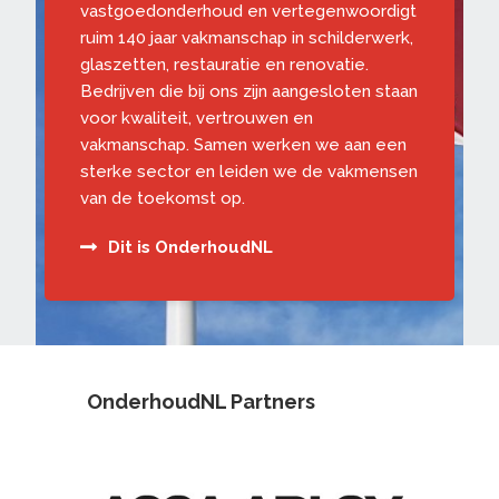
vastgoedonderhoud en vertegenwoordigt
ruim 140 jaar vakmanschap in schilderwerk,
glaszetten, restauratie en renovatie.
Bedrijven die bij ons zijn aangesloten staan
voor kwaliteit, vertrouwen en
vakmanschap. Samen werken we aan een
sterke sector en leiden we de vakmensen
van de toekomst op.
Dit is OnderhoudNL
OnderhoudNL Partners