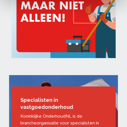
Specialisten in
vastgoedonderhoud
Koninklijke OnderhoudNL is de
brancheorganisatie voor specialisten in