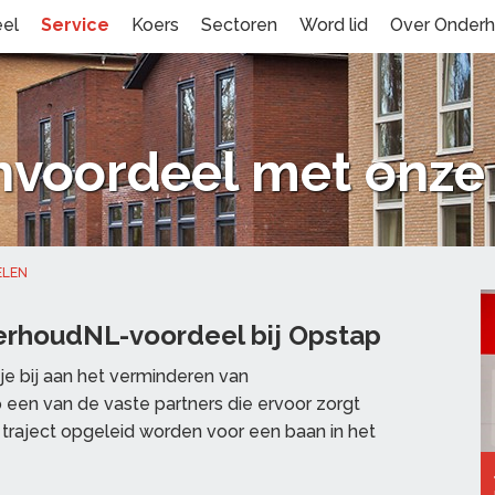
eel
Service
Koers
Sectoren
Word lid
Over Onder
nvoordeel met onze
ELEN
erhoudNL-voordeel bij Opstap
tje bij aan het verminderen van
 een van de vaste partners die ervoor zorgt
t traject opgeleid worden voor een baan in het