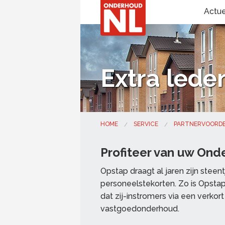
Actu
Extra lede
HOME
SERVICE
PARTNERVOORD
Profiteer van uw Ond
Opstap draagt al jaren zijn steen
personeelstekorten. Zo is Opstap
dat zij-instromers via een verkor
vastgoedonderhoud.