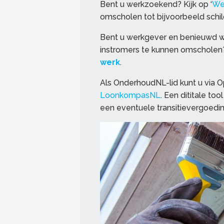
Bent u werkzoekend? Kijk op ‘
We
omscholen tot bijvoorbeeld schild
Bent u werkgever en benieuwd wa
instromers te kunnen omschole
werk
.
Als OnderhoudNL-lid kunt u via 
LoonkompasNL
. Een dititale to
een eventuele transitievergoedin