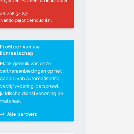
Projecten, Partners en Industrieel
06-208 34 871
j.vandorp@onderhoudnl.nl
Profiteer van uw
lidmaatschap
Maak gebruik van onze
partneraanbiedingen op het
gebied van automatisering,
bedrijfsvoering, personeel,
juridische dienstverlening en
materiaal.
Alle partners