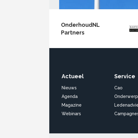
OnderhoudNL
Partners
Actueel
Service
Nieuws
Cao
Agenda
Onderwerp
Magazine
Ledenadvi
Webinars
Campagne