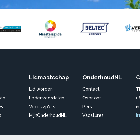
Lidmaatschap
OnderhoudNL
C
Lid worden
Contact
T
en
Ledenvoordelen
Over ons
0
es
Voor zzp'ers
Pers
i
s
MijnOnderhoudNL
Vacatures