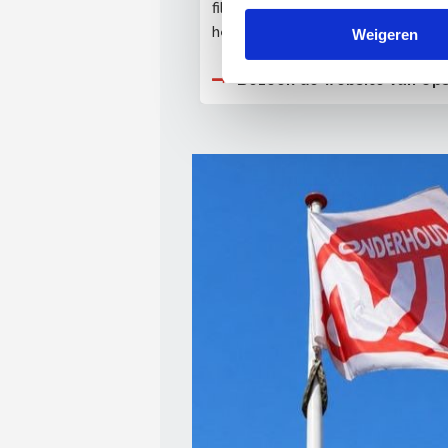
filosofie uitdragen en vaak zelf
hebben uitgebreide kennis van de
Weigeren
Bezoek de website van Op