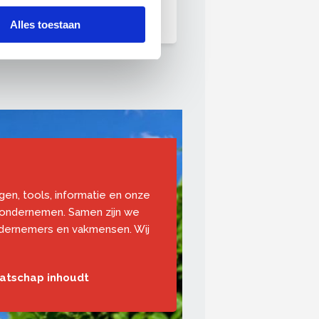
personeelstekorten.
Alles toestaan
ngen, tools, informatie en onze
 ondernemen. Samen zijn we
ndernemers en vakmensen. Wij
aatschap inhoudt