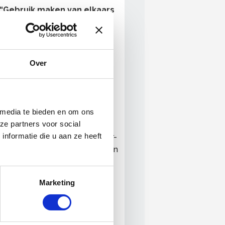
“Gebruik maken van elkaars
kwaliteiten, dat is de
essentie“
Samenwerken is samen
sterker! Opstap werkt altijd
Over
nauw samen met de
opleidingsbedrijven in de
branche, de UWV’s,
Gemeentes,
 media te bieden en om ons
ze partners voor social
Werkgeverservicepunten,
nformatie die u aan ze heeft
VluchtelingenWerk, werkgever-
en werknemersverenigingen en
regionale partners. Opstap
investeert al jaren met diverse
Marketing
zij-instroom trajecten
en
activiteiten in de branche en
draagt zo een steentje bij aan
het verminderen van de