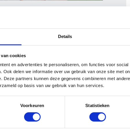
stprijs
osten is van groot belang voor ondernemers in
he. Met LoonkompasNL van Opstap bent u in
ater te krijgen. De online rekentool en de app zijn
Details
dNL Loonkompas. Hierdoor hoeft u alleen maar
n te geven. Een seconde later komen alle
kunt verschillende eigen opslagen meenemen in
 van cookies
osten, verzekeringen en administratiekosten.
ent en advertenties te personaliseren, om functies voor social
. Ook delen we informatie over uw gebruik van onze site met on
eer informatie over Loonkompas.nl
e. Deze partners kunnen deze gegevens combineren met andere i
erzameld op basis van uw gebruik van hun services.
ersoneelsdiensten
Voorkeuren
Statistieken
s 1997 dé specialist in flexibele arbeid in de
he. Opstap beschikt over een landelijk
ie gemiddeld meer dan 10 jaar de Opstap-