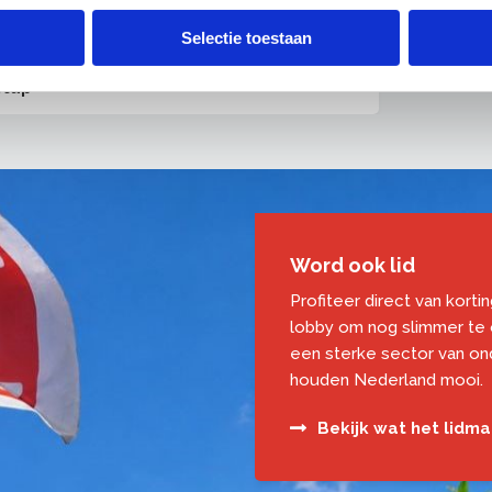
 binnen de bouw werkzaam zijn geweest. Zij
 diverse branches, cao’s en regelgeving.
Selectie toestaan
stap
Word ook lid
Profiteer direct van korti
lobby om nog slimmer te
een sterke sector van o
houden Nederland mooi.
Bekijk wat het lidm