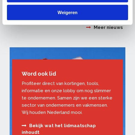
Weigeren
Meer nieuws
Word ook lid
Profiteer direct van kortingen, tools,
informatie en onze lobby om nog slimmer
te ondernemen. Samen zijn we een sterke
sector van ondernemers en vakmensen.
Wij houden Nederland mooi.
Bekijk wat het lidmaatschap
inhoudt