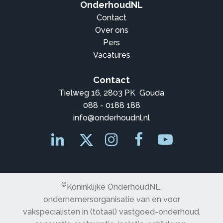
OnderhoudNL
Contact
Over ons
Pers
Vacatures
Contact
Tielweg 16, 2803 PK Gouda
088 - 0188 188
info@onderhoudnl.nl
©
Koninklijke OnderhoudNL,
ondernemersorganisatie van en voor
vakspecialisten in (totaal) vastgoed-onderhoud,