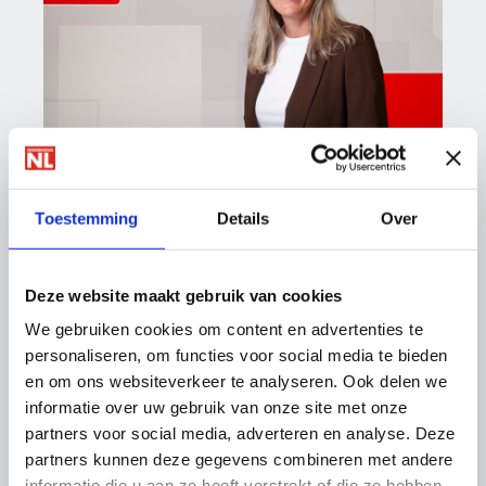
Leonore Hooimeijer
Communicatie en Events
Toestemming
Details
Over
088 - 0188 141
|
06-151 40 838
l.hooimeijer@onderhoudnl.nl
Deze website maakt gebruik van cookies
We gebruiken cookies om content en advertenties te
Volg ons op social media:
personaliseren, om functies voor social media te bieden
en om ons websiteverkeer te analyseren. Ook delen we
LinkedIn
informatie over uw gebruik van onze site met onze
Twitter
partners voor social media, adverteren en analyse. Deze
Facebook
partners kunnen deze gegevens combineren met andere
Instagram
informatie die u aan ze heeft verstrekt of die ze hebben