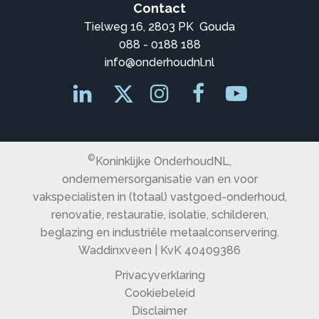
Contact
Tielweg 16, 2803 PK Gouda
088 - 0188 188
info@onderhoudnl.nl
©
Koninklijke OnderhoudNL,
ondernemersorganisatie van en voor
vakspecialisten in (totaal) vastgoed-onderhoud,
renovatie, restauratie, isolatie, schilderen,
beglazing en industriële metaalconservering.
Waddinxveen | KvK 40409386
Privacyverklaring
Cookiebeleid
Disclaimer