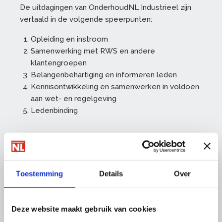
De uitdagingen van OnderhoudNL Industrieel zijn
vertaald in de volgende speerpunten:
Opleiding en instroom
Samenwerking met RWS en andere
klantengroepen
Belangenbehartiging en informeren leden
Kennisontwikkeling en samenwerken in voldoen
aan wet- en regelgeving
Ledenbinding
Meer informatie en reacties
Voor meer informatie en reacties kunt u
Toestemming
Details
Over
contact opnemen met Jeroen van Dorp,
sectormanager OnderhoudNL Industrieel via
j.vandorp@onderhoudnl.nl
of
06 - 20 83 48 71
.
Deze website maakt gebruik van cookies