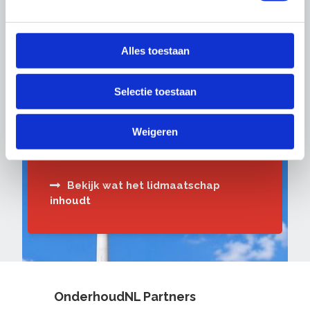
Alles toestaan
Word ook lid
Profiteer direct van kortingen, tools,
Selectie toestaan
informatie en onze lobby om nog slimmer
te ondernemen. Samen zijn we een sterke
Weigeren
sector van ondernemers en vakmensen.
Wij houden Nederland mooi.
Bekijk wat het lidmaatschap
inhoudt
OnderhoudNL Partners