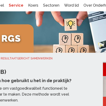
eel
Service
Koers
Sectoren
Word lid
Over Onder
RESULTAATGERICHT SAMENWERKEN
iB)
n hoe gebruikt u het in de praktijk?
de om vastgoedkwaliteit functioneel te
aar te maken. Deze methode wordt veel
menwerken.