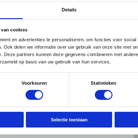
ider en opzichter etc.)
Details
ngspunten
 van cookies
 huiswerk mee dat u vóór de tweede trainingsdag
iningsdag wordt het huiswerk namelijk
ent en advertenties te personaliseren, om functies voor social
. Ook delen we informatie over uw gebruik van onze site met on
e. Deze partners kunnen deze gegevens combineren met andere i
erzameld op basis van uw gebruik van hun services.
de praktijk
ste dag
Voorkeuren
Statistieken
atoren uit het nieuwe KiB-boek
prestatie eisen
it de praktijk
r prestatie indicatoren
Selectie toestaan