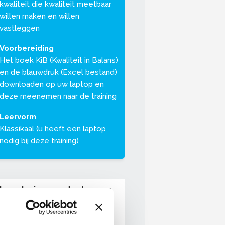
kwaliteit die kwaliteit meetbaar
willen maken en willen
vastleggen
Voorbereiding
Het boek KiB (Kwaliteit in Balans)
en de blauwdruk (Excel bestand)
downloaden op uw laptop en
deze meenemen naar de training
Leervorm
Klassikaal (u heeft een laptop
nodig bij deze training)
Investering per deelnemer
Leden OnderhoudNL: €899,00