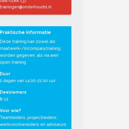
088-0188 137
trainingen@onderhoudnl.nl
Praktische informatie
Deze training kan zowel als
maatwerk-/incompanytraining
worden gegeven, als via een
open training
Duur
2 dagen van 14:00-21:00 uur
Deelnemers
8-12
Voor wie?
Teamleiders, projectleiders,
werkvoorbereiders en adviseurs