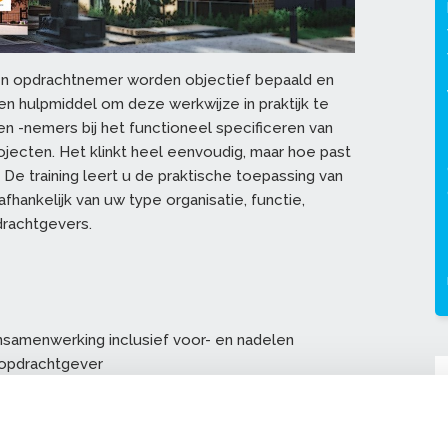
en opdrachtnemer worden objectief bepaald en
en hulpmiddel om deze werkwijze in praktijk te
n -nemers bij het functioneel specificeren van
ecten. Het klinkt heel eenvoudig, maar hoe past
e? De training leert u de praktische toepassing van
fhankelijk van uw type organisatie, functie,
drachtgevers.
samenwerking inclusief voor- en nadelen
 opdrachtgever
gever in het proces en waarom?
de opdrachtgever
ingen) voor de organisatie en de verschillende