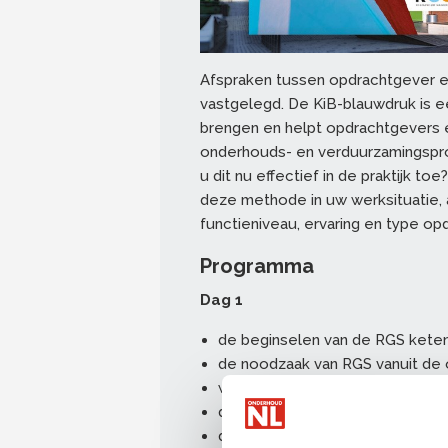
Afspraken tussen opdrachtgever 
vastgelegd. De KiB-blauwdruk is e
brengen en helpt opdrachtgevers e
onderhouds- en verduurzamingsproj
u dit nu effectief in de praktijk to
deze methode in uw werksituatie, a
functieniveau, ervaring en type op
Programma
Dag 1
de beginselen van de RGS keten
de noodzaak van RGS vanuit de
waar bevindt zich mijn opdracht
de angsten of wantrouwen van 
de voordelen van KiB (en uitdag