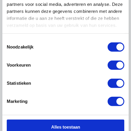
partners voor social media, adverteren en analyse. Deze
partners kunnen deze gegevens combineren met andere
Trainingen
088-0188 137
informatie die u aan ze heeft verstrekt of die ze hebben
trainingen@onderhoudnl.nl
verzameld op basis van uw gebruik van hun services.
Toestemmingsselectie
Noodzakelijk
Praktische informatie
Duur
Voorkeuren
2 dagdelen in 2 weken, van 13.00 tot 17.00 uur
Aantal deelnemers
Statistieken
8 - 12
Voor wie?
Marketing
Directie en medewerkers van bedrijven die
resultaatgericht samenwerken
Voorbereiding
Alles toestaan
Geen