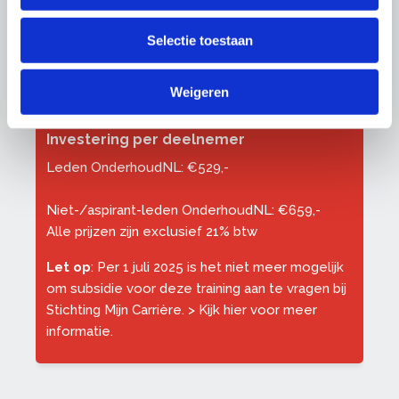
Leervorm
Selectie toestaan
Klassikaal
Weigeren
Investering per deelnemer
Leden OnderhoudNL: €529,-
Niet-/aspirant-leden OnderhoudNL: €659,-
Alle prijzen zijn exclusief 21% btw
Let op
: Per 1 juli 2025 is het niet meer mogelijk
om subsidie voor deze training aan te vragen bij
Stichting Mijn Carrière. >
Kijk hier voor meer
informatie
.