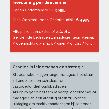
Investering per deelnemer
Leden OnderhoudNL:
€
3.999,-
Niet-/aspirant-leden OnderhoudNL:
€
4.999,-
Alle prijzen zijn exclusief 21% btw
Genoemde bedragen zijn inclusief lesmateriaal
/ overnachting / snack / diner / ontbijt / lunch.
Groeien in leiderschap en strategie
Steeds vaker krijgen jonge managers het stuur
in handen binnen schilders- en
vastgoedonderhoudsbedrijven.
Als opvolger in het familiebedrijf, ondernemer of
manager van een afdeling staan zij voor de
uitdaging om marktveranderingen bij te benen,