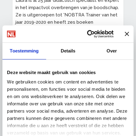
Laura is al 25 jaar didactisch specialist en expert
in het impactvol overbrengen van je boodschap.
Ze is uitgeroepen tot 'NOBTRA Trainer van het
jaar 2019-2020 en heeft zes boeken
geschreven, waaronder de ‘Meesteradviseur’.
Laura is regelmatig gastspreker op
(buitenlandse) congressen. In 2021 stond ze in
Toestemming
Details
Over
de lijst van één van de twintig opinieleiders om
de komende tien jaar te volgen.
Sinds mei 2021 is Laura op
wereldreis
met haar
Deze website maakt gebruik van cookies
man. Ze zal één van de modules online
We gebruiken cookies om content en advertenties te
verzorgen en dat belooft geen saaie sessie te
personaliseren, om functies voor social media te bieden
worden!
en om ons websiteverkeer te analyseren. Ook delen we
informatie over uw gebruik van onze site met onze
partners voor social media, adverteren en analyse. Deze
Eric Mooijman
,
HR/L&D specialist/adviseur, DGA
partners kunnen deze gegevens combineren met andere
adviesbureau Vitrum
informatie die u aan ze heeft verstrekt of die ze hebben
verzameld op basis van uw gebruik van hun services.
Eric is eigenaar van