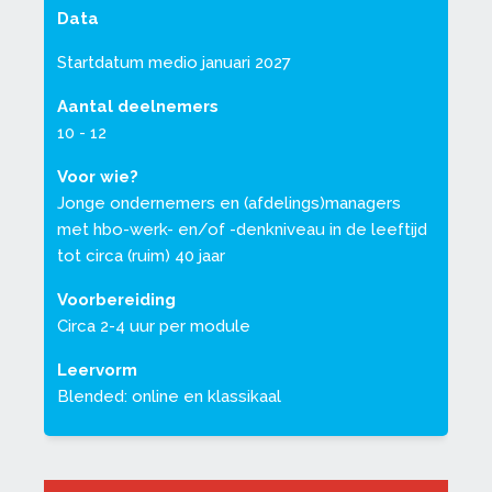
Data
Startdatum medio januari 2027
Aantal deelnemers
10 - 12
Voor wie?
Jonge ondernemers en (afdelings)managers
met hbo-werk- en/of -denkniveau in de leeftijd
tot circa (ruim) 40 jaar
Voorbereiding
Circa 2-4 uur per module
Leervorm
Blended: online
en klassikaal