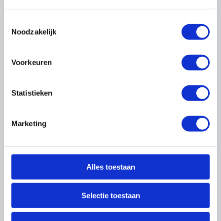
een adviesbureau,
Toestemmingsselectie
Noodzakelijk
Voorkeuren
Statistieken
Marketing
organisatieadviseur en specialist op het gebied
van HR/P&O-afdelingen en
Alles toestaan
organisatieontwikkeling
.
Eric adviseert niet
alleen, maar leidt bij klanten ook projecten en
Selectie toestaan
programma’s om veranderingen te
implementeren, problemen op te lossen en