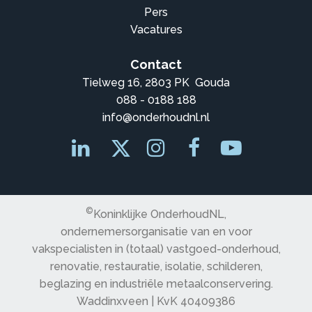
Pers
Vacatures
Contact
Tielweg 16, 2803 PK Gouda
088 - 0188 188
info@onderhoudnl.nl
©
Koninklijke OnderhoudNL,
ondernemersorganisatie van en voor
vakspecialisten in (totaal) vastgoed-onderhoud,
renovatie, restauratie, isolatie, schilderen,
beglazing en industriële metaalconservering.
Waddinxveen | KvK 40409386