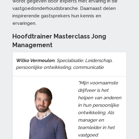
wordt
gegeven door experts
met ervaring in
de
vastgoedonderhoud
s
branche
.
Daarnaast
delen
inspirerende
gastsprekers
hun
kennis en
ervaringen
.
Hoofdtrainer Masterclass Jong
Management
Wilko Vermeulen
, Specialisatie: Leiderschap,
persoonlijke ontwikkeling, communicatie
"Mijn voornaamste
drijfveer is het
helpen van anderen
in hun persoonlijke
ontwikkeling. Als
manager en
teamleider in het
vastgoed