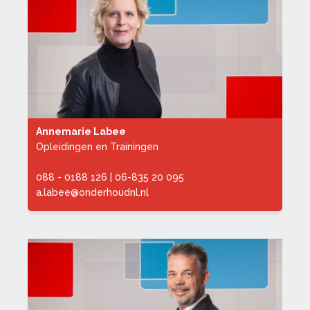
Annemarie Labee
Opleidingen en Trainingen
088 - 0188 126
|
06-835 20 095
a.labee@onderhoudnl.nl