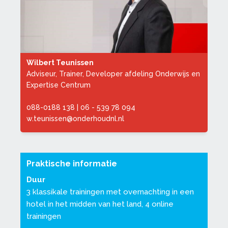
Wilbert Teunissen
Adviseur, Trainer, Developer afdeling Onderwijs en
Expertise Centrum
088-0188 138
|
06 - 539 78 094
w.teunissen@onderhoudnl.nl
Praktische informatie
Duur
3
klassi
kale
trainingen
met overnachting in een
hotel in het midden van het land,
4
online
trainingen